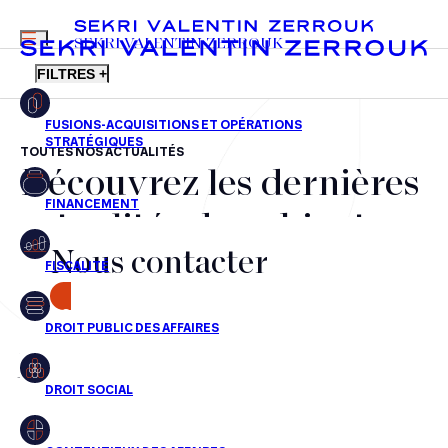
MENU
SEKRI VALENTIN ZERROUK
FILTRES +
TOUTES NOS ACTUALITÉS
Découvrez les dernières
FR
EN
Fusions-acquisitions et opérations stratégiques
actualités du cabinet,
Financement
Nous contacter
nos récompenses et nos
Fiscalité
transactions, jour après
CONTACT
Droit public des affaires
jour
Droit social
Contentieux des affaires
Aucun résultats pour cette recherche
Droit immobilier