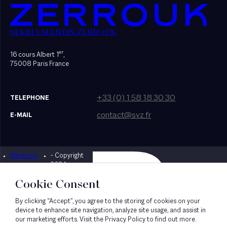
SEKRI VALENTIN ZERROUK
er
16 cours Albert 1
,
75008 Paris France
+33 (0) 1 58 18 30 30
TELEPHONE
contact@svz.fr
E-MAIL
Mentions
- Copyright
Designed by Bonhomme
légales
2024
Cookie Consent
By clicking “Accept”, you agree to the storing of cookies on your
device to enhance site navigation, analyze site usage, and assist in
our marketing efforts. Visit the Privacy Policy to find out more.