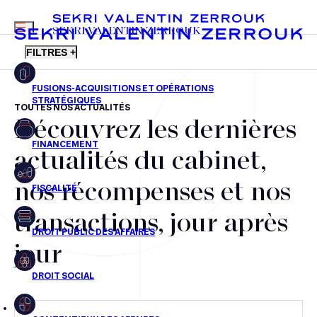
MENU
SEKRI VALENTIN ZERROUK
FILTRES +
TOUTES NOS ACTUALITÉS
Découvrez les dernières
FR
EN
Fusions-acquisitions et opérations stratégiques
actualités du cabinet,
Financement
nos récompenses et nos
Fiscalité
transactions, jour après
Droit public des affaires
jour
Droit social
Contentieux des affaires
Droit immobilier