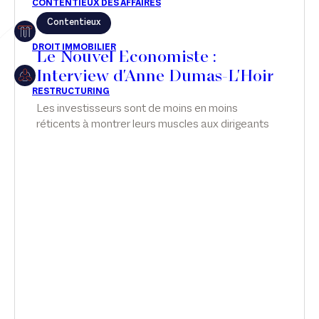
Contentieux
Restructuring
Le Nouvel Economiste :
Interview d'Anne Dumas-L'Hoir
Article
Les investisseurs sont de moins en moins
réticents à montrer leurs muscles aux dirigeants
Cabinet
de leurs participations - une tendance qui n'est pas
sans écueil. Interview d'Anne Dumas-L'Hoir, dans
Presse
Le Nouvel Economiste.
Récompense
Transaction