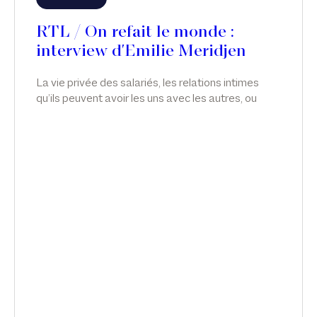
RTL / On refait le monde :
interview d'Emilie Meridjen
La vie privée des salariés, les relations intimes
qu’ils peuvent avoir les uns avec les autres, ou
avec qui ils veulent, relève de leur plus stricte
liberté. En droit, toutefois, il y a souvent des
aménagements et des limitations de liberté ; et il
est possible d’apporter des restrictions à la vie
privée des salariés, notamment en matière de
relations intimes. Émilie Meridjen intervient sur le
licenciement du directeur général de Nestlé, dans
On refait le monde, sur RTL.