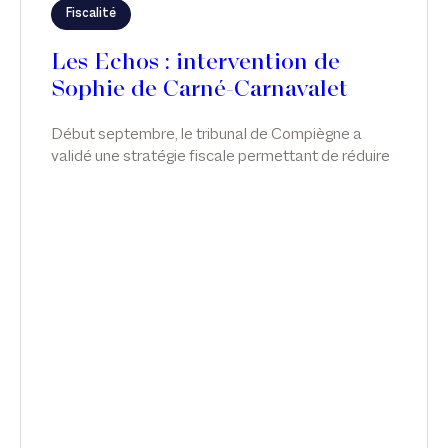
Fiscalité
Les Echos : intervention de
Sophie de Carné-Carnavalet
Début septembre, le tribunal de Compiègne a
validé une stratégie fiscale permettant de réduire
l'impôt sur la fortune immobilière grâce
notamment à des avances en compte courant
d'associés. Sophie de Carné-Carnavalet intervient
sur ce sujet dans Les Echos.