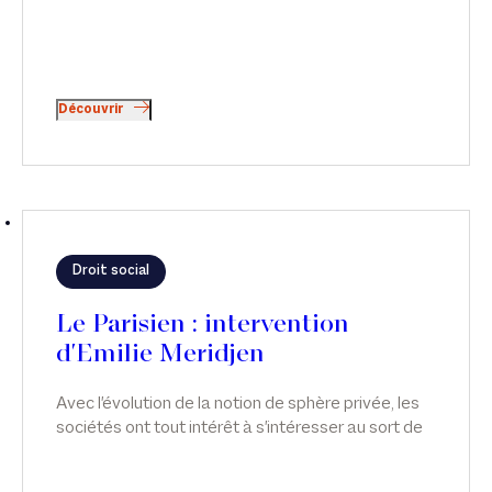
Découvrir
Droit social
Le Parisien : intervention
d'Emilie Meridjen
Avec l'évolution de la notion de sphère privée, les
sociétés ont tout intérêt à s'intéresser au sort de
leurs salariés, qu'ils soient victimes ou simples
témoins de violences conjugales.