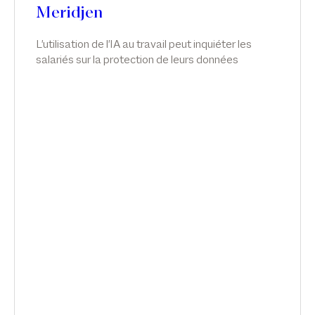
Meridjen
L'utilisation de l'IA au travail peut inquiéter les
salariés sur la protection de leurs données
personnelles, leur santé mentale et même leur
emploi. Les entreprises qui ne repensent pas leur
politique RH s'exposent à des risques de
condamnation, explique l'avocate Emilie Meridjen.