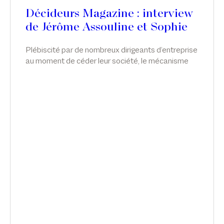
Décideurs Magazine : interview
de Jérôme Assouline et Sophie
de Carné-Carnavalet
Plébiscité par de nombreux dirigeants d’entreprise
au moment de céder leur société, le mécanisme
de l’apport-cession permet de différer l’imposition
sur la plus-value tout en réorientant les liquidités
vers l’économie réelle. Néanmoins, malgré cette
souplesse, le dispositif reste complexe et très
encadré. Sophie de Carné-Carnavalet et Jérôme
Assouline, associés chez Sekri Valentin Zerrouk,
partagent les bonnes pratiques liées à l’outil.