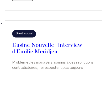
Droit social
L'usine Nouvelle : interview
d'Emilie Meridjen
Problème : les managers, soumis à des injonctions
contradictoires, ne respectent pas toujours
l’obligation de suivi de la charge de travail des
salariés, surtout des cadres, qui relèvent de ce
régime dérogatoire. Émilie Meridjen intervient sur
ce sujet dans L'usine Nouvelle.