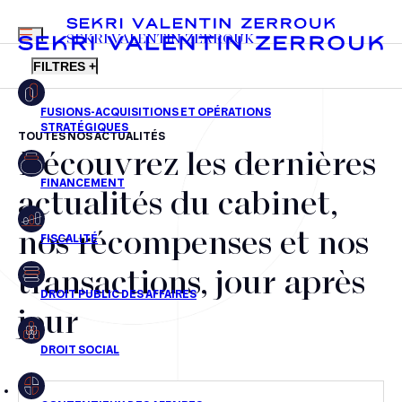
MENU
SEKRI VALENTIN ZERROUK
FILTRES +
TOUTES NOS ACTUALITÉS
Découvrez les dernières
FR
EN
Fusions-acquisitions et opérations stratégiques
actualités du cabinet,
Financement
nos récompenses et nos
Fiscalité
transactions, jour après
Droit public des affaires
jour
Droit social
Contentieux des affaires
Droit immobilier