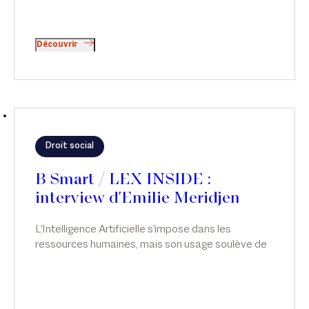
Découvrir
Droit social
B Smart / LEX INSIDE :
interview d'Emilie Meridjen
L'Intelligence Artificielle s'impose dans les
ressources humaines, mais son usage soulève de
sérieuses questions. Émilie Meridjen analyse les
risques juridiques liés à l’usage de l’IA dans les
ressources humaines et les leviers pour les
anticiper, dans Smart & Réglo, sur B Smart.