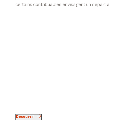
certains contribuables envisagent un départ à
l’étranger pour éviter de potentielles futures
hausses d’impôts. Attention, le projet doit être
mûrement réfléchi ! Tribune de Jérôme Assouline
et Sophie de Carné-Carnavalet dans Le Revenu.
Découvrir