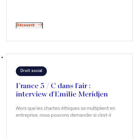
Découvrir
Droit social
France 5 / C dans l'air :
interview d'Emilie Meridjen
Alors que les chartes éthiques se multiplient en
entreprise, nous pouvons demander si c'est-il
possible d'avoir des relations intimes au travail ?
Émilie Meridjen intervient sur ce sujet dans C dans
L'air, sur France 5.