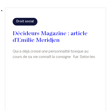
Droit social
Décideurs Magazine : article
d'Emilie Meridjen
Qui a déjà croisé une personnalité toxique au
cours de sa vie connaît la consigne : fuir. Selon les
lois statistiques, ce type de personnalité sévit
également au sein de nos entreprises. Comment
repère-t-on ces personnalités ? Comment s’en
protéger ? Qu’en est-il lorsque, pour la victime, fuir
revient à perdre son emploi ? Quelles sont les
obligations de l’employeur en la matière ? Article
d'Emilie Meridjen pour Décideurs Magazine.