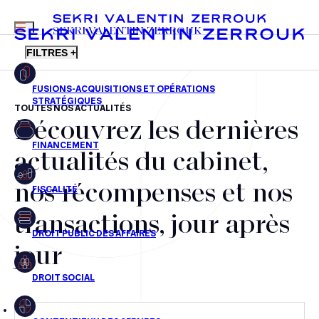
MENU
SEKRI VALENTIN ZERROUK
FILTRES +
TOUTES NOS ACTUALITÉS
Découvrez les dernières
FR
EN
Fusions-acquisitions et opérations stratégiques
actualités du cabinet,
Financement
nos récompenses et nos
Fiscalité
transactions, jour après
Droit public des affaires
jour
Droit social
Contentieux des affaires
Droit immobilier