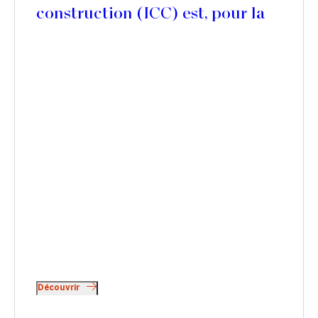
construction (ICC) est, pour la
première fois depuis 2016, en
négatif
Découvrir