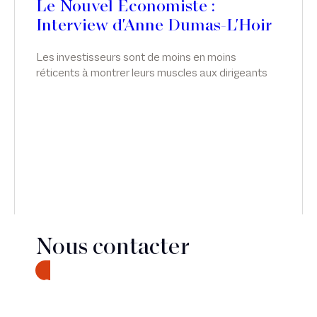
Le Nouvel Economiste :
Interview d'Anne Dumas-L'Hoir
Les investisseurs sont de moins en moins
réticents à montrer leurs muscles aux dirigeants
de leurs participations - une tendance qui n'est pas
sans écueil. Interview d'Anne Dumas-L'Hoir, dans
Le Nouvel Economiste.
Nous contacter
CONTACT