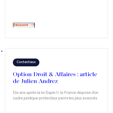
Découvrir
Contentieux
Option Droit & Affaires : article
de Julien Andrez
Dix ans après la loi Sapin II, la France dispose d'un
cadre juridique protecteur parmi les plus avancés
d'Europe. Le rapport publié le 28 mai 2026 par le
Défenseur des droits confirme l'appropriation