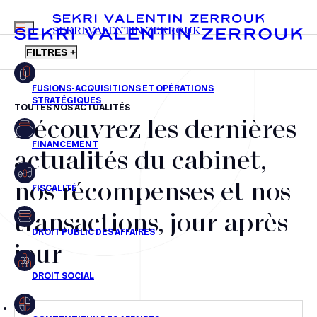
MENU
SEKRI VALENTIN ZERROUK
FILTRES +
TOUTES NOS ACTUALITÉS
Découvrez les dernières
FR
EN
Fusions-acquisitions et opérations stratégiques
actualités du cabinet,
Financement
nos récompenses et nos
Fiscalité
transactions, jour après
Droit public des affaires
jour
Droit social
Contentieux des affaires
Droit immobilier