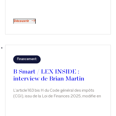
Découvrir
Financement
B Smart / LEX INSIDE :
interview de Brian Martin
L’article163 bis H du Code général des impôts
(CGI), issu de la Loi de Finances 2025, modifie en
profondeur le régime fiscal et social des
management packages. Brian Martin analyse les
implications du nouveau dispositif et met en