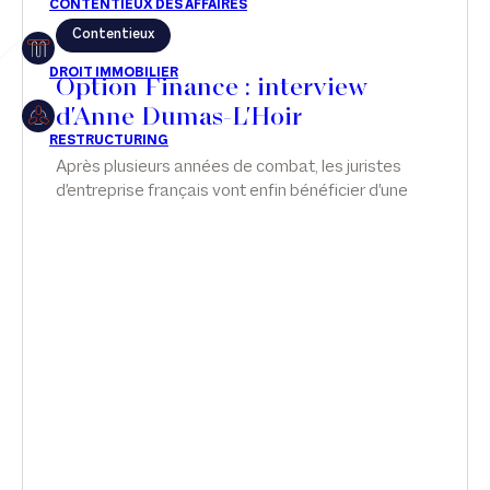
Contentieux
Restructuring
Option Finance : interview
d'Anne Dumas-L'Hoir
Article
Après plusieurs années de combat, les juristes
d'entreprise français vont enfin bénéficier d'une
Cabinet
confidentialité de leurs avis. Malgré ses
nombreuses conditions et restrictions, le texte
Presse
pourrait redessiner la stratégie contentieuse et
les rapports entre juristes et avocats.
Récompense
Transaction