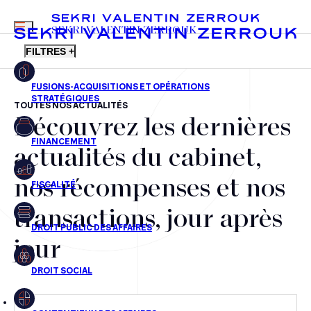
MENU
SEKRI VALENTIN ZERROUK
FILTRES +
TOUTES NOS ACTUALITÉS
Découvrez les dernières
FR
EN
Fusions-acquisitions et opérations stratégiques
actualités du cabinet,
Financement
nos récompenses et nos
Fiscalité
transactions, jour après
Droit public des affaires
jour
Droit social
Contentieux des affaires
Droit immobilier