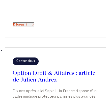
Découvrir
Contentieux
Option Droit & Affaires : article
de Julien Andrez
Dix ans après la loi Sapin II, la France dispose d'un
cadre juridique protecteur parmi les plus avancés
d'Europe. Le rapport publié le 28 mai 2026 par le
Défenseur des droits confirme l'appropriation