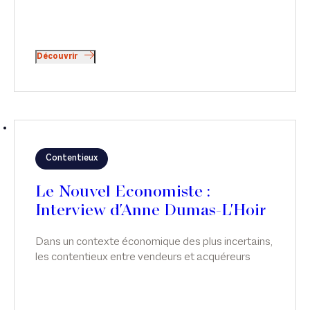
Découvrir
Contentieux
Le Nouvel Economiste :
Interview d'Anne Dumas-L'Hoir
Dans un contexte économique des plus incertains,
les contentieux entre vendeurs et acquéreurs
n’ont jamais été aussi nombreux. Interview d'Anne
Dumas-L'Hoir, dans Le Nouvel Economiste.