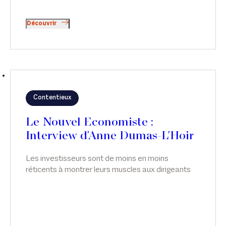
Découvrir
Contentieux
Le Nouvel Economiste :
Interview d'Anne Dumas-L'Hoir
Les investisseurs sont de moins en moins
réticents à montrer leurs muscles aux dirigeants
de leurs participations - une tendance qui n'est pas
sans écueil. Interview d'Anne Dumas-L'Hoir, dans
Le Nouvel Economiste.