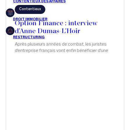
Contentieux
Restructuring
Option Finance : interview
d'Anne Dumas-L'Hoir
Article
Après plusieurs années de combat, les juristes
d'entreprise français vont enfin bénéficier d'une
Cabinet
confidentialité de leurs avis. Malgré ses
nombreuses conditions et restrictions, le texte
Presse
pourrait redessiner la stratégie contentieuse et
les rapports entre juristes et avocats.
Récompense
Transaction