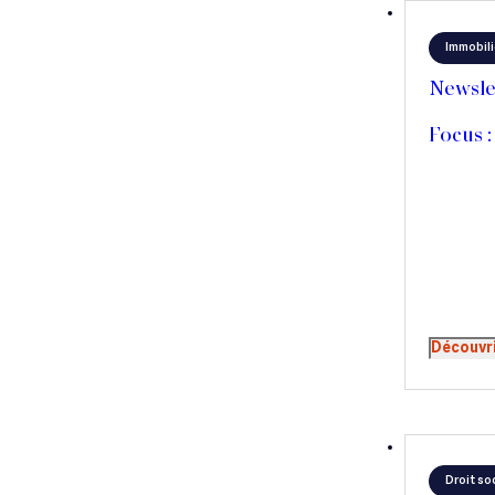
Immobili
Newsle
Focus :
Découvr
Droit soc