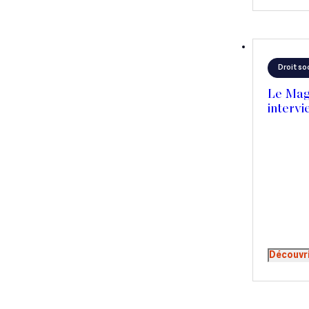
Droit soc
Le Mag
intervi
Découvr