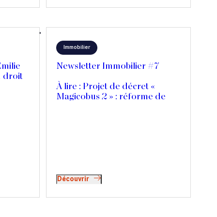
, sur RTL.
Immobilier
Emilie
Newsletter Immobilier #7
 droit
À lire : Projet de décret «
Magicobus 2 » : réforme de
l’article 145 du Code de
procédure civile
Découvrir