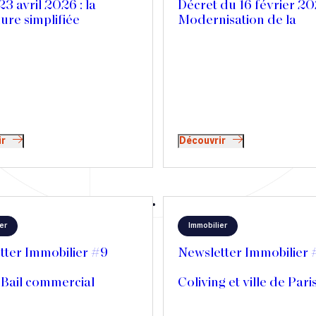
23 avril 2026 : la
Décret du 16 février 20
ure simplifiée
Modernisation de la
tion d’un titre
procédure d’injonction
oire
payer
ir
Découvrir
er
Immobilier
tter Immobilier #9
Newsletter Immobilier
 Bail commercial
Coliving et ville de Pari