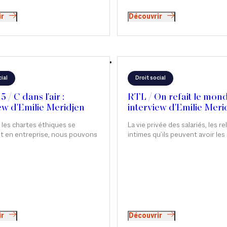
ir
Découvrir
ial
Droit social
 / C dans l'air :
RTL / On refait le mond
ew d'Emilie Meridjen
interview d'Emilie Meri
 les chartes éthiques se
La vie privée des salariés, les re
nt en entreprise, nous pouvons
intimes qu’ils peuvent avoir les
i c'est-il possible d'avoir des
les autres, ou avec qui ils veule
intimes au travail ? Émilie
de leur plus stricte liberté. En d
intervient sur ce sujet dans C
toutefois, il y a souvent des
, sur France 5.
aménagements et des limitatio
liberté ; et il est possible d’ap
restrictions à la vie privée des s
notamment en matière de relat
intimes. Émilie Meridjen intervie
ir
Découvrir
licenciement du directeur géné