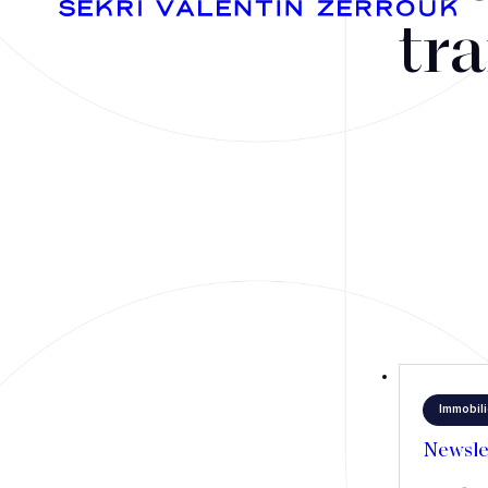
tra
Fusions-acquisitions et opérations stratégiques
Financement
Fiscalité
Droit public des affaires
Immobili
Droit social
Newsle
Contentieux des affaires