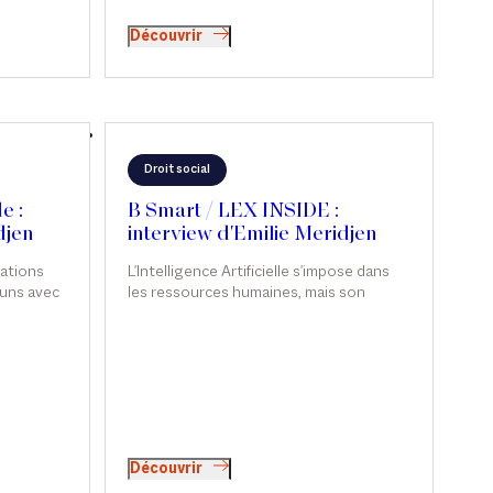
Découvrir
Droit social
e :
B Smart / LEX INSIDE :
djen
interview d'Emilie Meridjen
lations
L'Intelligence Artificielle s'impose dans
 uns avec
les ressources humaines, mais son
nt, relève
usage soulève de sérieuses questions.
roit,
Émilie Meridjen analyse les risques
juridiques liés à l’usage de l’IA dans les
ns de
ressources humaines et les leviers pour
porter des
les anticiper, dans Smart & Réglo, sur B
alariés,
Smart.
ions
nt sur le
Découvrir
ral de