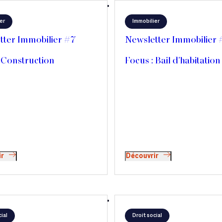
er
Immobilier
tter Immobilier #7
Newsletter Immobilier 
 Construction
Focus : Bail d'habitation
ir
Découvrir
ial
Droit social