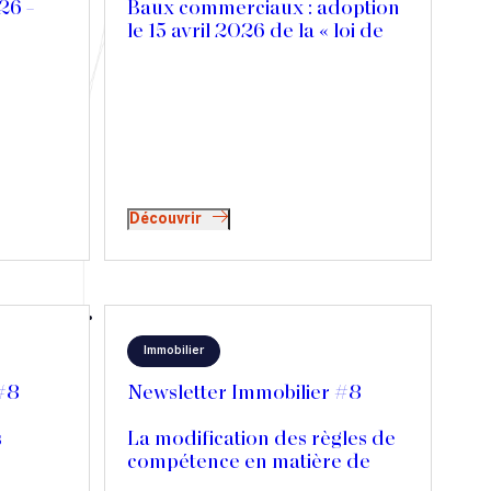
26 –
Baux commerciaux : adoption
le 15 avril 2026 de la « loi de
 de
simplification de la vie
économique »
Découvrir
Immobilier
 #8
Newsletter Immobilier #8
s
La modification des règles de
compétence en matière de
référé-expertise