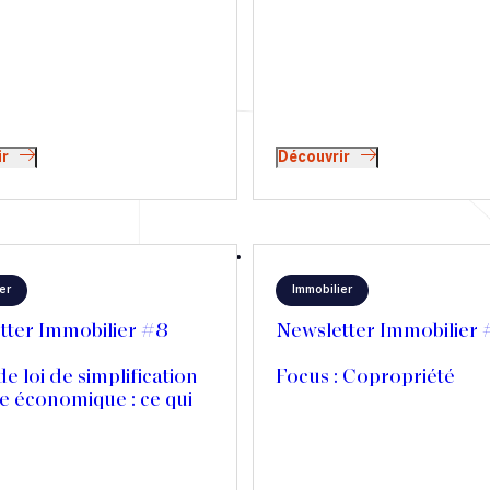
ir
Découvrir
er
Immobilier
tter Immobilier #8
Newsletter Immobilier
de loi de simplification
Focus : Copropriété
ie économique : ce qui
t changer pour les
ommerciaux