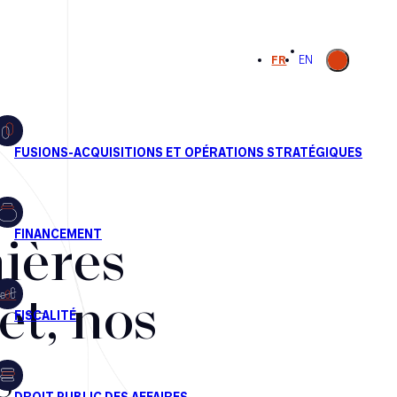
Ouvrir la
FR
EN
recherche
ières
et, nos
s