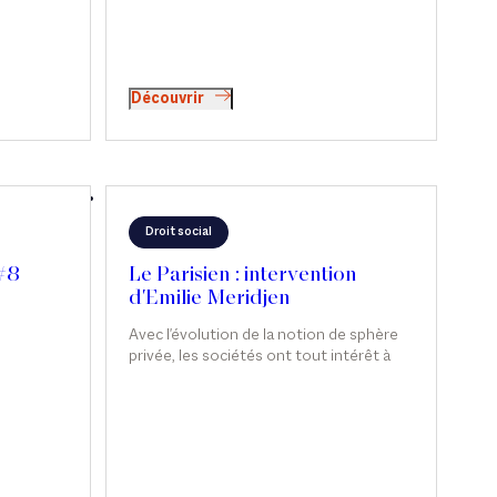
Découvrir
Droit social
 #8
Le Parisien : intervention
d'Emilie Meridjen
Avec l'évolution de la notion de sphère
privée, les sociétés ont tout intérêt à
s'intéresser au sort de leurs salariés,
qu'ils soient victimes ou simples témoins
de violences conjugales.