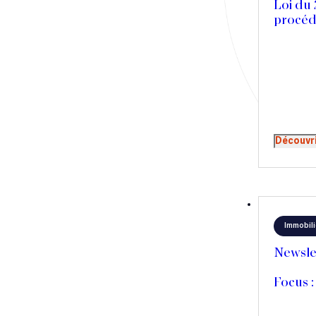
Loi du 
Droit immobilier
procéd
d’obten
Restructuring
exécut
Article
Cabinet
Découvr
Presse
Récompense
Transaction
Immobili
Newsle
Focus :