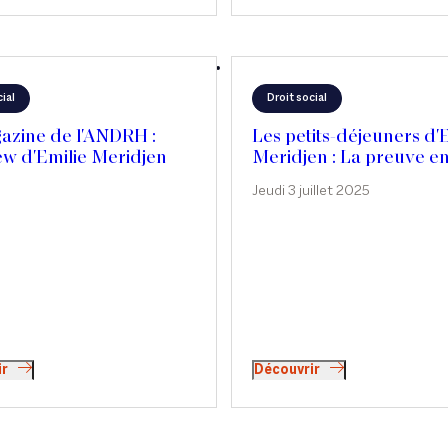
Nestlé, dans On refait le monde
ial
Droit social
azine de l'ANDRH :
Les petits-déjeuners d'
ew d'Emilie Meridjen
Meridjen : La preuve en
du travail
Jeudi 3 juillet 2025
ir
Découvrir