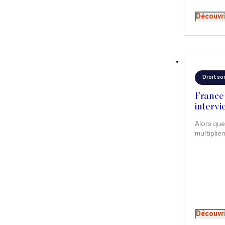
Découvr
Droit soc
France 5
intervi
Alors que
multiplie
demander s
relations 
Meridjen 
dans L'air
Découvr