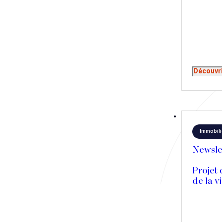
Découvr
Immobili
Newsle
Projet 
de la v
pourrai
baux c