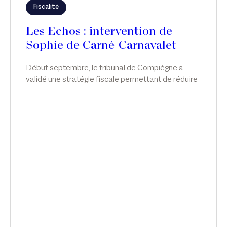
Fiscalité
Les Echos : intervention de
Sophie de Carné-Carnavalet
Début septembre, le tribunal de Compiègne a
validé une stratégie fiscale permettant de réduire
l'impôt sur la fortune immobilière grâce
notamment à des avances en compte courant
d'associés. Sophie de Carné-Carnavalet intervient
sur ce sujet dans Les Echos.