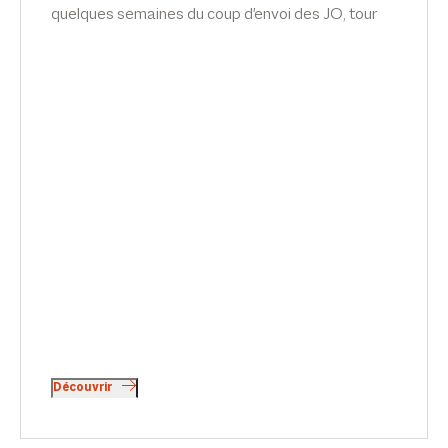
quelques semaines du coup d'envoi des JO, tour
d’horizon de la législation en 7 points par Emilie
Meridjen, dans Le Point.
Découvrir