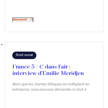
Découvrir
Droit social
France 5 / C dans l'air :
interview d'Emilie Meridjen
Alors que les chartes éthiques se multiplient en
entreprise, nous pouvons demander si c'est-il
possible d'avoir des relations intimes au travail ?
Émilie Meridjen intervient sur ce sujet dans C dans
L'air, sur France 5.