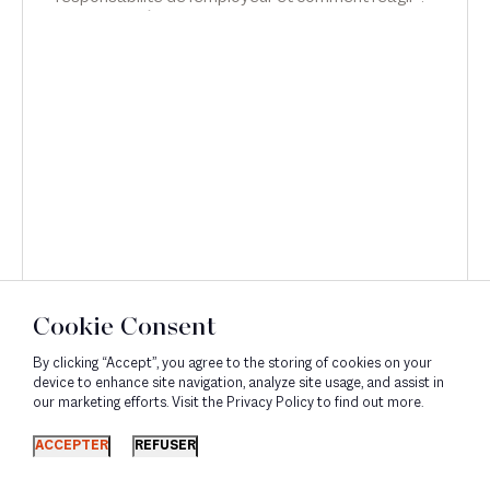
Interview d'Émilie Meridjen dans Lex Inside (Le
Monde du Droit).
Cookie Consent
By clicking “Accept”, you agree to the storing of cookies on your
device to enhance site navigation, analyze site usage, and assist in
our marketing efforts. Visit the Privacy Policy to find out more.
Découvrir
ACCEPTER
REFUSER