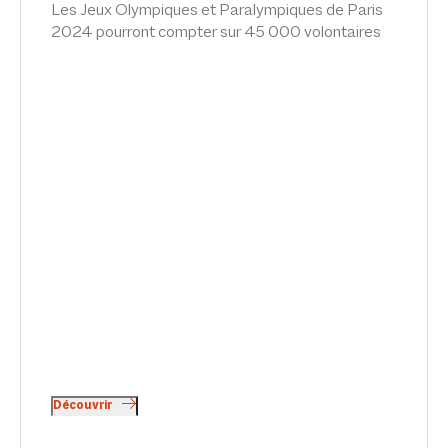
Les Jeux Olympiques et Paralympiques de Paris
2024 pourront compter sur 45 000 volontaires
sélectionnés parmi 300 000 candidats. Pour
répondre à certaines inquiétudes et encadrer son
fonctionnement, le volontariat a vu son régime
précisé à l’invitation des Pouvoirs publics, en vue
des Jeux Olympiques.
Une Charte du volontariat Olympique et
Paralympique est ainsi venue, à l’invitation d’une
loi du 26/03/2018, exposer les droits, devoirs,
garanties, conditions de recours, catégories de
missions confiées et conditions d’exercice
s’appliquant aux volontaires bénévoles. Le point
sur les droits et les règles des bénévoles par
Thibaud Perrin, dans News Tank Sport.
Découvrir