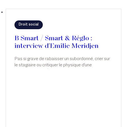
Droit social
B Smart / Smart & Réglo :
interview d'Emilie Meridjen
Pas si grave de rabaisser un subordonné, crier sur
le stagiaire ou critiquer le physique d'une
collaboratrice ? Émilie Meridjen explique comment
agir pour prévenir, gérer ou sanctionner, dans
Smart & Réglo, sur B Smart.