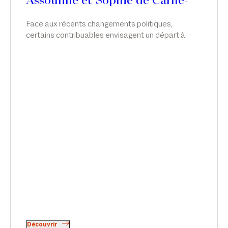
Assouline et Sophie de Carné-
Carnavalet
Face aux récents changements politiques,
certains contribuables envisagent un départ à
l’étranger pour éviter de potentielles futures
hausses d’impôts. Attention, le projet doit être
mûrement réfléchi ! Tribune de Jérôme Assouline
et Sophie de Carné-Carnavalet dans Le Revenu.
Découvrir