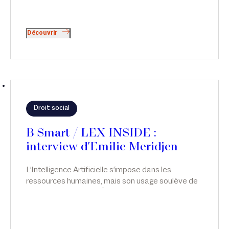
Découvrir
Droit social
B Smart / LEX INSIDE :
interview d'Emilie Meridjen
L'Intelligence Artificielle s'impose dans les
ressources humaines, mais son usage soulève de
sérieuses questions. Émilie Meridjen analyse les
risques juridiques liés à l’usage de l’IA dans les
ressources humaines et les leviers pour les
anticiper, dans Smart & Réglo, sur B Smart.