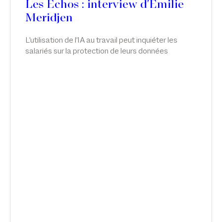
Les Echos : interview d'Emilie
Meridjen
L'utilisation de l'IA au travail peut inquiéter les
salariés sur la protection de leurs données
personnelles, leur santé mentale et même leur
emploi. Les entreprises qui ne repensent pas leur
politique RH s'exposent à des risques de
condamnation, explique l'avocate Emilie Meridjen.