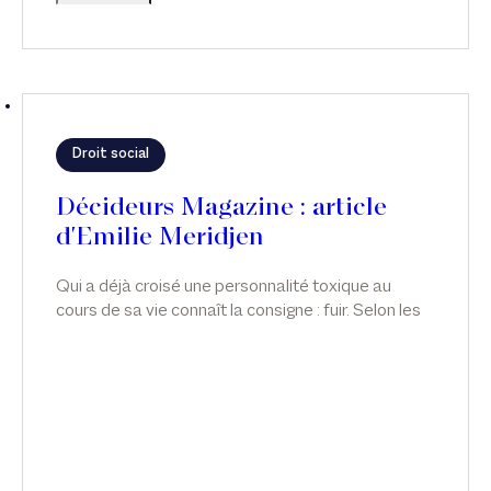
Droit social
Décideurs Magazine : article
d'Emilie Meridjen
Qui a déjà croisé une personnalité toxique au
cours de sa vie connaît la consigne : fuir. Selon les
lois statistiques, ce type de personnalité sévit
également au sein de nos entreprises. Comment
repère-t-on ces personnalités ? Comment s’en
protéger ? Qu’en est-il lorsque, pour la victime, fuir
revient à perdre son emploi ? Quelles sont les
obligations de l’employeur en la matière ? Article
d'Emilie Meridjen pour Décideurs Magazine.