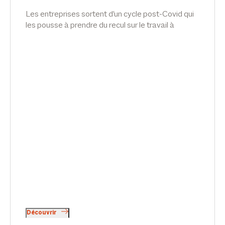
Les entreprises sortent d'un cycle post-Covid qui
les pousse à prendre du recul sur le travail à
distance et à s'interroger sur le fond du sujet :
l'engagement de leurs salariés. Interview d'Emilie
Meridjen, dans Les Echos.
Découvrir