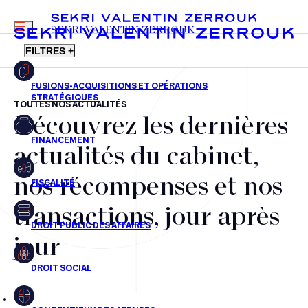
MENU
SEKRI VALENTIN ZERROUK
FILTRES +
TOUTES NOS ACTUALITÉS
Découvrez les dernières
FR
EN
Fusions-acquisitions et opérations stratégiques
actualités du cabinet,
Financement
nos récompenses et nos
Fiscalité
transactions, jour après
Droit public des affaires
jour
Droit social
Contentieux des affaires
Droit immobilier