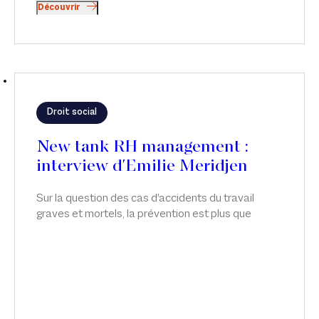
Découvrir
Droit social
New tank RH management :
interview d'Emilie Meridjen
Sur la question des cas d'accidents du travail
graves et mortels, la prévention est plus que
jamais indispensable. Emilie Meridjen anime un
atelier sur les accidents de travail graves et
mortels, dans News Tank RH management.