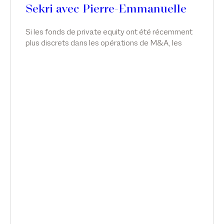
Sekri avec Pierre-Emmanuelle
Chevalier
Si les fonds de private equity ont été récemment
plus discrets dans les opérations de M&A, les
groupes corporate qui bénéficient de solides
capacités de financement se sont
progressivement imposés dans les deals en
France comme à l’étranger. De la multiplication
des carveout en passant par l’intégration du
management, cette configuration de marché
implique de nouvelles problématiques. Interview
de Franck Sekri avec Pierre-Emmanuelle Chevalier
dans Déciders.