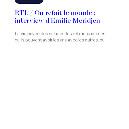
RTL / On refait le monde :
interview d'Emilie Meridjen
La vie privée des salariés, les relations intimes
qu’ils peuvent avoir les uns avec les autres, ou
avec qui ils veulent, relève de leur plus stricte
liberté. En droit, toutefois, il y a souvent des
aménagements et des limitations de liberté ; et il
est possible d’apporter des restrictions à la vie
privée des salariés, notamment en matière de
relations intimes. Émilie Meridjen intervient sur le
licenciement du directeur général de Nestlé, dans
On refait le monde, sur RTL.