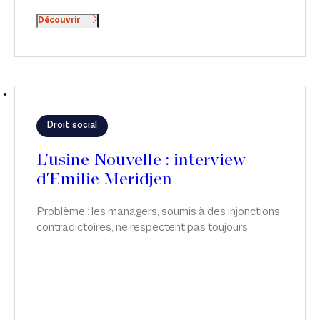
Découvrir
Droit social
L'usine Nouvelle : interview
d'Emilie Meridjen
Problème : les managers, soumis à des injonctions
contradictoires, ne respectent pas toujours
l’obligation de suivi de la charge de travail des
salariés, surtout des cadres, qui relèvent de ce
régime dérogatoire. Émilie Meridjen intervient sur
ce sujet dans L'usine Nouvelle.