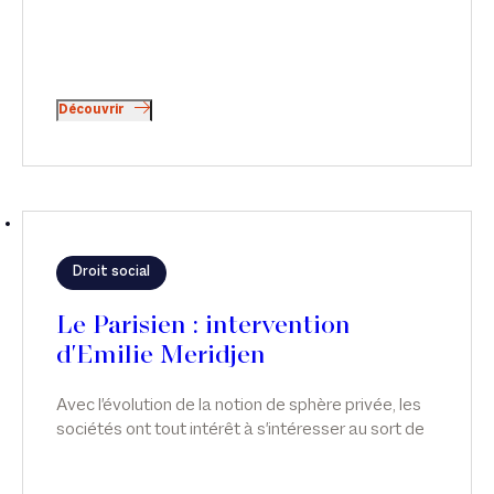
Découvrir
Droit social
Le Parisien : intervention
d'Emilie Meridjen
Avec l'évolution de la notion de sphère privée, les
sociétés ont tout intérêt à s'intéresser au sort de
leurs salariés, qu'ils soient victimes ou simples
témoins de violences conjugales.