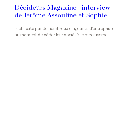
Décideurs Magazine : interview
de Jérôme Assouline et Sophie
de Carné-Carnavalet
Plébiscité par de nombreux dirigeants d’entreprise
au moment de céder leur société, le mécanisme
de l’apport-cession permet de différer l’imposition
sur la plus-value tout en réorientant les liquidités
vers l’économie réelle. Néanmoins, malgré cette
souplesse, le dispositif reste complexe et très
encadré. Sophie de Carné-Carnavalet et Jérôme
Assouline, associés chez Sekri Valentin Zerrouk,
partagent les bonnes pratiques liées à l’outil.