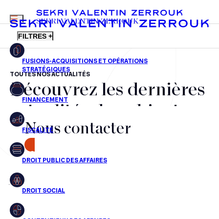
MENU
SEKRI VALENTIN ZERROUK
FILTRES +
TOUTES NOS ACTUALITÉS
Découvrez les dernières
FR
EN
Fusions-acquisitions et opérations stratégiques
actualités du cabinet,
Financement
Nous contacter
nos récompenses et nos
Fiscalité
transactions, jour après
CONTACT
Droit public des affaires
jour
Droit social
Contentieux des affaires
Aucun résultats pour cette recherche
Droit immobilier