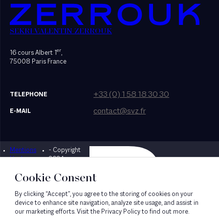
SEKRI VALENTIN ZERROUK
er
16 cours Albert 1
,
75008 Paris France
+33 (0) 1 58 18 30 30
TELEPHONE
contact@svz.fr
E-MAIL
Mentions
- Copyright
Designed by Bonhomme
légales
2024
Cookie Consent
By clicking “Accept”, you agree to the storing of cookies on your
device to enhance site navigation, analyze site usage, and assist in
our marketing efforts. Visit the Privacy Policy to find out more.