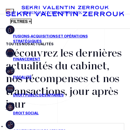
MENU
SEKRI VALENTIN ZERROUK
FILTRES +
TOUTES NOS ACTUALITÉS
Découvrez les dernières
FR
EN
Fusions-acquisitions et opérations stratégiques
actualités du cabinet,
Financement
nos récompenses et nos
Fiscalité
transactions, jour après
Droit public des affaires
jour
Droit social
Contentieux des affaires
Droit immobilier