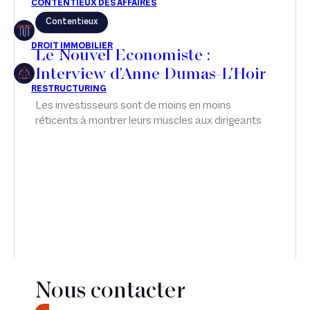
Contentieux
Restructuring
Le Nouvel Economiste :
Interview d'Anne Dumas-L'Hoir
Article
Les investisseurs sont de moins en moins
réticents à montrer leurs muscles aux dirigeants
Cabinet
de leurs participations - une tendance qui n'est pas
sans écueil. Interview d'Anne Dumas-L'Hoir, dans
Presse
Le Nouvel Economiste.
Récompense
Transaction
Nous contacter