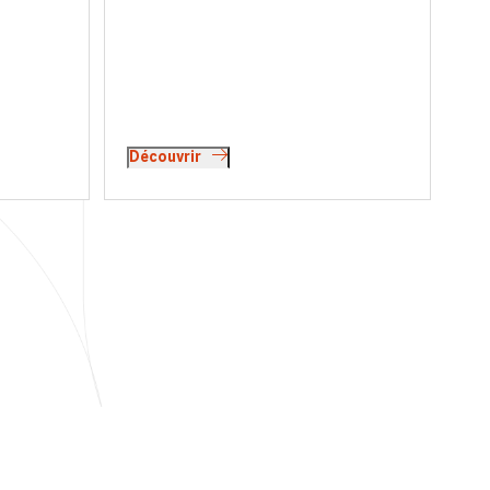
velles.
en bénéficier et quelles sont les
r deux
évolutions juridiques en la matière ?
tière
Interview de Jérôme Assouline.
Découvrir