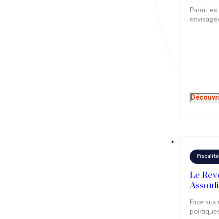
Carnav
Parmi les
Article
envisagée
le cadre d
Cabinet
de financ
une taxe v
Presse
somptuair
patrimoni
Récompense
principe p
relativem
Transaction
s’annonce
Découvr
qu’il n’y p
Fiscalité
Le Reve
Assouli
Carnav
Face aux
politique