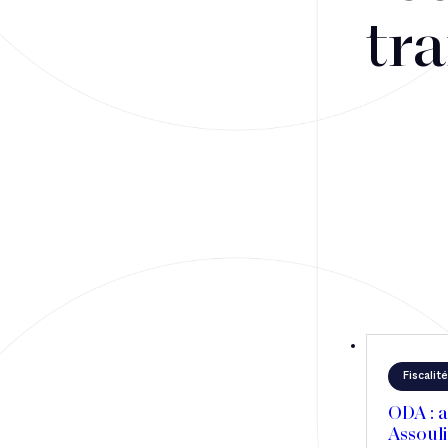
tra
Fusions-acquisitions et opérations stratégiques
Financement
Fiscalité
Droit public des affaires
Droit social
Contentieux des affaires
Droit immobilier
Restructuring
Fiscalité
ODA : a
Assouli