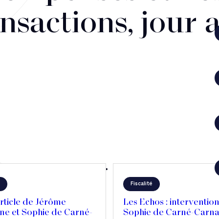
nsactions, jour 
Fiscalité
rticle de Jérôme
Les Echos : interventio
ne et Sophie de Carné-
Sophie de Carné-Carna