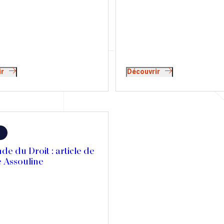
bonnes et de moins bonnes nou
t un départ à l’étranger pour
Article de Jérôme Assouline su
 potentielles futures hausses
développements récents en ma
 Attention, le projet doit être
d'exit tax.
réfléchi ! Tribune de Jérôme
 et Sophie de Carné-
t dans Le Revenu.
ir
Découvrir
e du Droit : article de
 Assouline