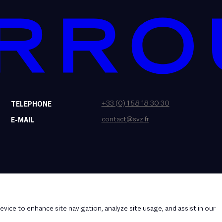
+33 (0) 1 58 18 30 30
TELEPHONE
contact@svz.fr
E-MAIL
evice to enhance site navigation, analyze site usage, and assist in our