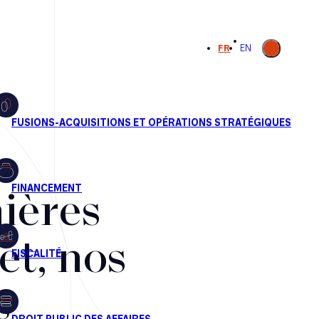
Ouvrir la
FR
EN
recherche
ières
et, nos
s