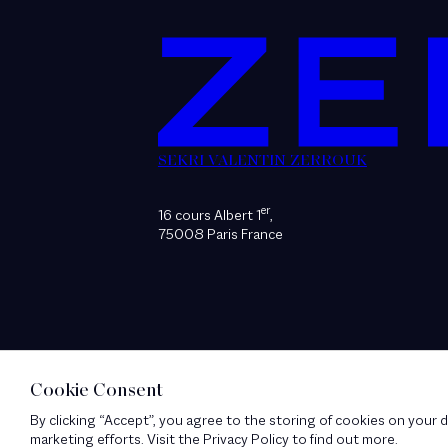
SEKRI VALENTIN ZERROUK
er
16 cours Albert 1
,
75008 Paris France
Cookie Consent
By clicking “Accept”, you agree to the storing of cookies on your d
marketing efforts. Visit the Privacy Policy to find out more.