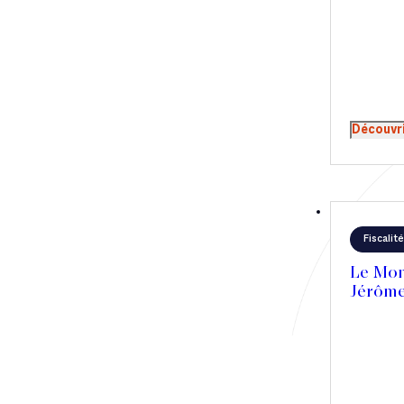
envisagen
éviter de
d’impôts.
mûrement 
Assouline
Carnavale
Découvr
Fiscalité
Le Mond
Jérôme