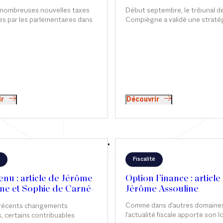
alet
Début septembre, le tribunal d
 nombreuses nouvelles taxes
Compiègne a validé une stratég
s par les parlementaires dans
permettant de réduire l'impôt s
es discussions relatives à la loi
fortune immobilière grâce not
es pour 2026, c’est finalement
des avances en compte couran
isant les seuls actifs
d'associés. Sophie de Carné-C
es détenus par les holdings «
intervient sur ce sujet dans Le
ales » qui a été adoptée. Si son
araît, à première vue,
ent clair, sa mise en œuvre
 en pratique plus complexe
ir
Découvrir
araît.
Fiscalité
nu : article de Jérôme
Option Finance : article
ne et Sophie de Carné-
Jérôme Assouline
alet
Comme dans d'autres domaines
 récents changements
l'actualité fiscale apporte son l
s, certains contribuables