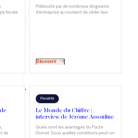
et Sophie de Carné-
e
Plébiscité par de nombreux dirigeants
Carnavalet
ie fiscale
d’entreprise au moment de céder leur
ur la
société, le mécanisme de l’apport-
amment à
cession permet de différer l’imposition
t
sur la plus-value tout en réorientant les
arnavalet
liquidités vers l’économie réelle.
s Echos.
Néanmoins, malgré cette souplesse, le
dispositif reste complexe et très
encadré. Sophie de Carné-Carnavalet et
Jérôme Assouline, associés chez Sekri
Découvrir
Valentin Zerrouk, partagent les bonnes
pratiques liées à l’outil.
Fiscalité
 de
Le Monde du Chiffre :
interview de Jérôme Assouline
,
Quels sont les avantages du Pacte
ot de
Dutreil. Sous quelles conditions peut-on