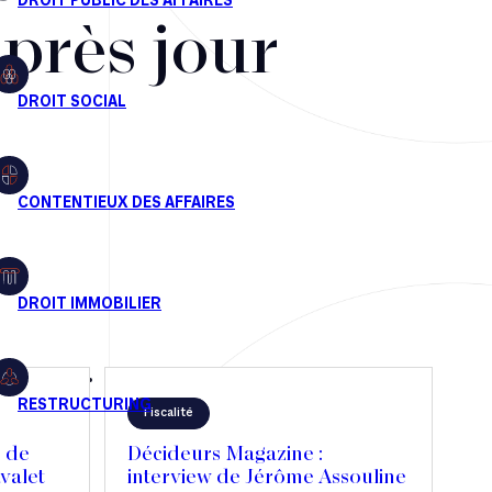
après jour
Fiscalité
n de
Décideurs Magazine :
valet
interview de Jérôme Assouline