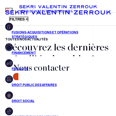
MENU
SEKRI VALENTIN ZERROUK
FILTRES +
TOUTES NOS ACTUALITÉS
Découvrez les dernières
FR
EN
Fusions-acquisitions et opérations stratégiques
actualités du cabinet,
Financement
Nous contacter
nos récompenses et nos
Fiscalité
transactions, jour après
CONTACT
Droit public des affaires
jour
Droit social
Contentieux des affaires
Aucun résultats pour cette recherche
Droit immobilier