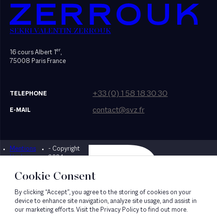
SEKRI VALENTIN ZERROUK
er
16 cours Albert 1
,
75008 Paris France
+33 (0) 1 58 18 30 30
TELEPHONE
contact@svz.fr
E-MAIL
Mentions
- Copyright
Designed by Bonhomme
légales
2024
Cookie Consent
By clicking “Accept”, you agree to the storing of cookies on your
device to enhance site navigation, analyze site usage, and assist in
our marketing efforts. Visit the Privacy Policy to find out more.