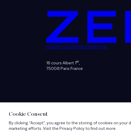
SEKRI VALENTIN ZERROUK
er
16 cours Albert 1
,
75008 Paris France
Cookie Consent
By clicking “Accept”, you agree to the storing of cookies on your d
marketing efforts. Visit the Privacy Policy to find out more.