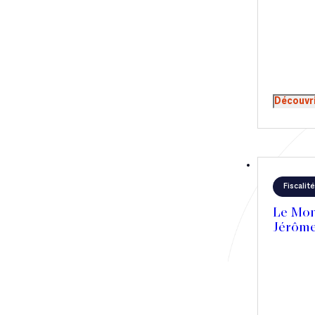
envisagen
éviter de
d’impôts.
mûrement 
Assouline
Carnavale
Découvr
Fiscalité
Le Mond
Jérôme