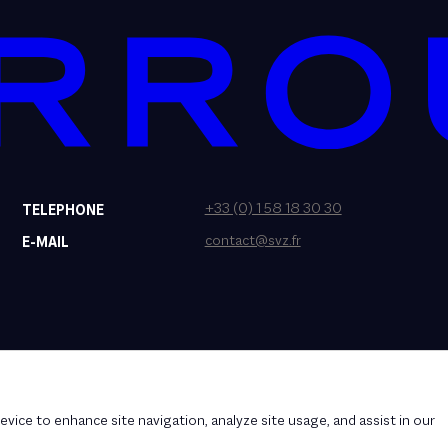
+33 (0) 1 58 18 30 30
TELEPHONE
contact@svz.fr
E-MAIL
evice to enhance site navigation, analyze site usage, and assist in our