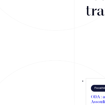
tra
Fusions-acquisitions et opérations stratégiques
Financement
Fiscalité
Droit public des affaires
Droit social
Contentieux des affaires
Droit immobilier
Restructuring
Fiscalité
ODA : a
Assouli