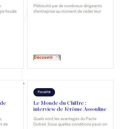
et Sophie de Carné-
e
Plébiscité par de nombreux dirigeants
Carnavalet
ie fiscale
d’entreprise au moment de céder leur
ur la
société, le mécanisme de l’apport-
amment à
cession permet de différer l’imposition
t
sur la plus-value tout en réorientant les
arnavalet
liquidités vers l’économie réelle.
s Echos.
Néanmoins, malgré cette souplesse, le
dispositif reste complexe et très
encadré. Sophie de Carné-Carnavalet et
Jérôme Assouline, associés chez Sekri
Découvrir
Valentin Zerrouk, partagent les bonnes
pratiques liées à l’outil.
Fiscalité
 de
Le Monde du Chiffre :
interview de Jérôme Assouline
,
Quels sont les avantages du Pacte
ot de
Dutreil. Sous quelles conditions peut-on