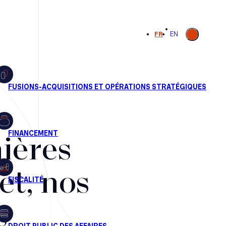
Ouvrir la
FR
EN
recherche
ières
et, nos
s