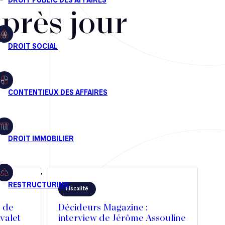
après jour
Fiscalité
n de
Décideurs Magazine :
valet
interview de Jérôme Assouline