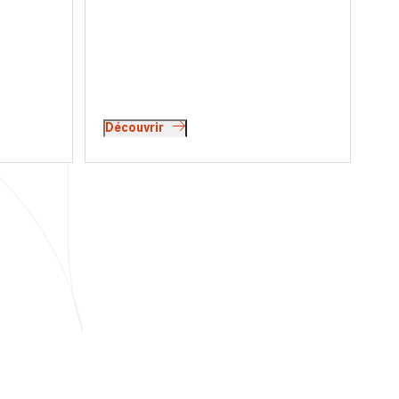
velles.
en bénéficier et quelles sont les
r deux
évolutions juridiques en la matière ?
tière
Interview de Jérôme Assouline.
Découvrir