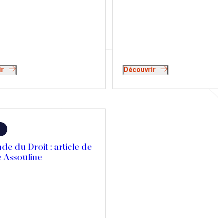
bonnes et de moins bonnes nou
t un départ à l’étranger pour
Article de Jérôme Assouline su
 potentielles futures hausses
développements récents en ma
 Attention, le projet doit être
d'exit tax.
réfléchi ! Tribune de Jérôme
 et Sophie de Carné-
t dans Le Revenu.
ir
Découvrir
e du Droit : article de
 Assouline