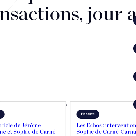
nsactions, jour 
Fiscalité
rticle de Jérôme
Les Echos : interventio
ne et Sophie de Carné-
Sophie de Carné-Carna