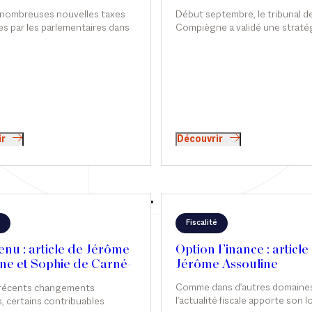
alet
Début septembre, le tribunal d
 nombreuses nouvelles taxes
Compiègne a validé une stratég
s par les parlementaires dans
permettant de réduire l'impôt s
es discussions relatives à la loi
fortune immobilière grâce not
es pour 2026, c’est finalement
des avances en compte couran
isant les seuls actifs
d'associés. Sophie de Carné-C
es détenus par les holdings «
intervient sur ce sujet dans Le
ales » qui a été adoptée. Si son
araît, à première vue,
ent clair, sa mise en œuvre
 en pratique plus complexe
ir
Découvrir
araît.
Fiscalité
nu : article de Jérôme
Option Finance : article
ne et Sophie de Carné-
Jérôme Assouline
alet
Comme dans d'autres domaines
 récents changements
l'actualité fiscale apporte son l
s, certains contribuables