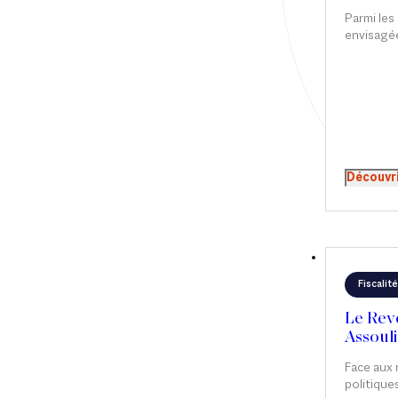
Carnav
Parmi les
Article
envisagée
le cadre d
Cabinet
de financ
une taxe v
Presse
somptuair
patrimoni
Récompense
principe p
relativem
Transaction
s’annonce
Découvr
qu’il n’y p
Fiscalité
Le Reve
Assouli
Carnav
Face aux
politique