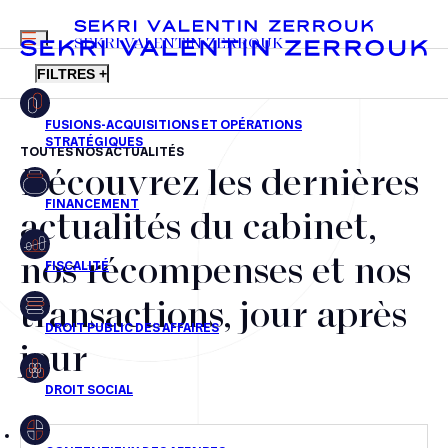
MENU
SEKRI VALENTIN ZERROUK
FILTRES +
TOUTES NOS ACTUALITÉS
Découvrez les dernières
FR
EN
Fusions-acquisitions et opérations stratégiques
actualités du cabinet,
Financement
nos récompenses et nos
Fiscalité
transactions, jour après
Droit public des affaires
jour
Droit social
Contentieux des affaires
Droit immobilier