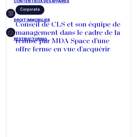
Corporate
Restructuring
Conseil de CLS et son équipe de
management dans le cadre de la
remise par MDA Space d’une
Article
offre ferme en vue d’acquérir
Cabinet
une participation majoritaire
dans son capital
Presse
Récompense
Transaction