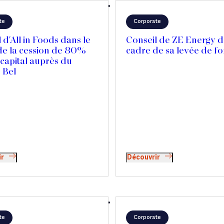
te
Corporate
 d'All in Foods dans le
Conseil de ZE Energy d
de la cession de 80%
cadre de sa levée de f
capital auprès du
 Bel
ir
Découvrir
te
Corporate