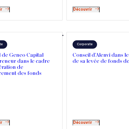
ir
Découvrir
te
Corporate
l de Geneo Capital
Conseil d'Alenvi dans l
reneur dans le cadre
de sa levée de fonds 
ération de
cement des fonds
s du groupe BBL
ir
Découvrir