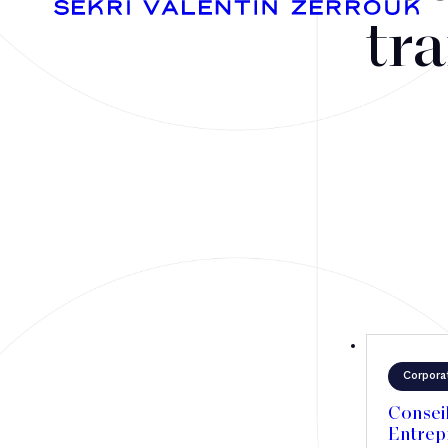
tra
Fusions-acquisitions et opérations stratégiques
Financement
Fiscalité
Droit public des affaires
Corpora
Droit social
Consei
Contentieux des affaires
Entrep