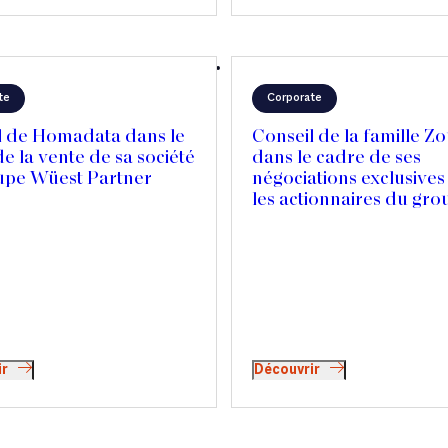
te
Corporate
l de Homadata dans le
Conseil de la famille Zo
e la vente de sa société
dans le cadre de ses
upe Wüest Partner
négociations exclusives
les actionnaires du gro
c' Bon
ir
Découvrir