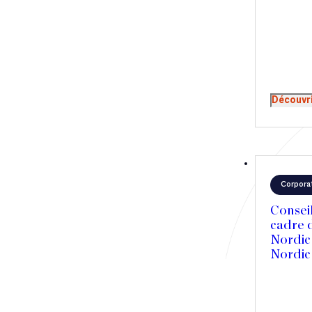
Découvr
Corpora
Conseil
cadre d
Nordic
Nordic