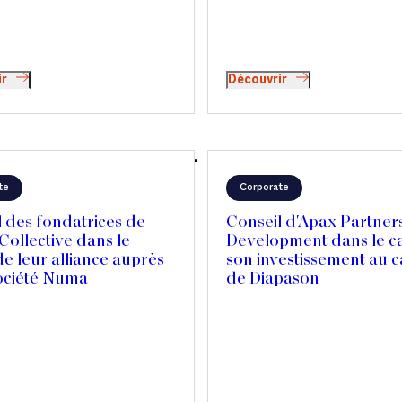
ir
Découvrir
te
Corporate
 des fondatrices de
Conseil d'Apax Partner
Collective dans le
Development dans le c
e leur alliance auprès
son investissement au c
société Numa
de Diapason