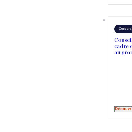
Corpora
Consei
cadre d
au gro
Découvr