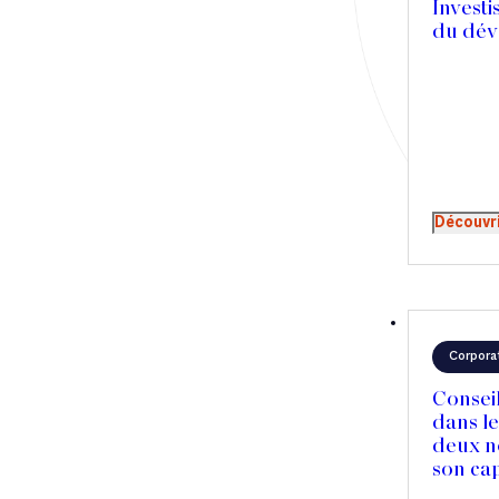
Investi
Droit immobilier
du dév
GBNA
Restructuring
Article
Cabinet
Découvr
Presse
Récompense
Transaction
Corpora
Conseil
dans le
deux n
son cap