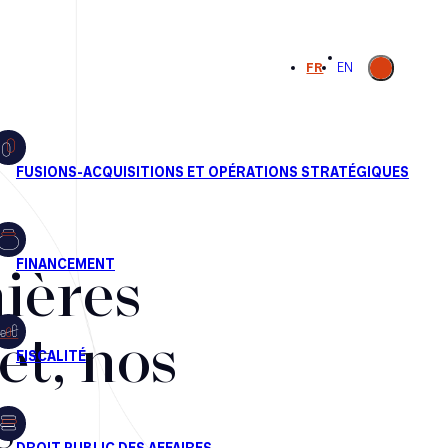
Ouvrir la
FR
EN
recherche
ières
et, nos
s