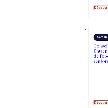
Découvr
Corpora
Consei
Entrep
de l'op
renfor
propre
Découvr