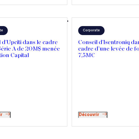
te
Corporate
 d'Upciti dans le cadre
Conseil d'Isentroniq da
Série A de 20M$ menée
cadre d’une levée de f
ion Capital
7,5M€
ir
Découvrir