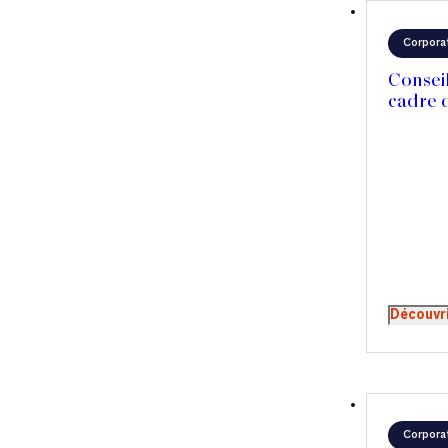
Corpora
Consei
cadre 
Découvr
Corpora