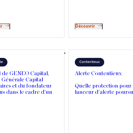
ir
Découvrir
te
Contentieux
l de GENEO Capital,
Alerte Contentieux
 Générale Capital
aires et du fondateur
Quelle protection pour 
us dans le cadre d’un
lanceur d’alerte poursu
riat stratégique avec
chef de diffamation pub
 Private Equity