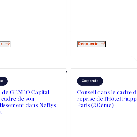
Mercedes Textiles au 
et accélérer son expan
internationale
ir
Découvrir
te
Corporate
l de GENEO Capital
Conseil dans le cadre d
e cadre de son
reprise de l'Hôtel Piappi
stissement dans Neftys
Paris (20ème)
a