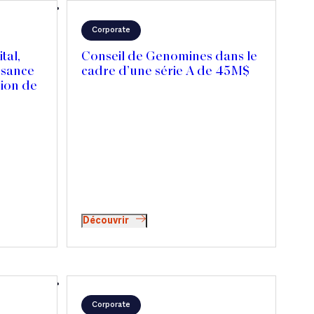
Corporate
tal,
Conseil de Genomines dans le
ssance
cadre d’une série A de 45M$
sion de
Découvrir
Corporate