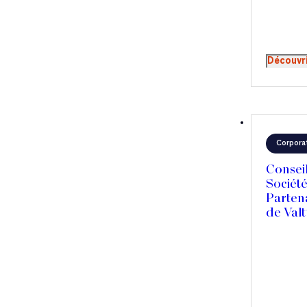
Découvr
Corpora
Consei
Société
Parten
de Valt
partena
Polaris