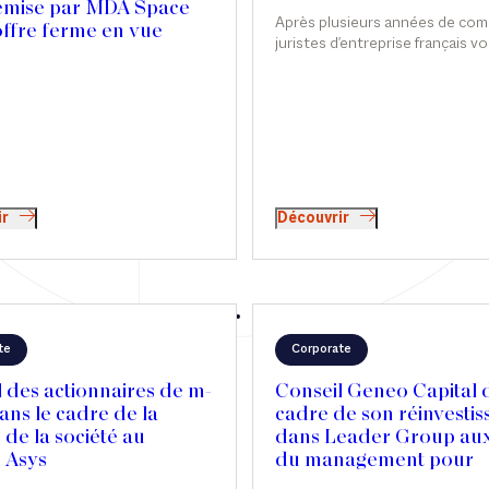
remise par MDA Space
Après plusieurs années de comb
offre ferme en vue
juristes d'entreprise français vo
rir une participation
bénéficier d'une confidentialité
aire dans son capital
avis. Malgré ses nombreuses c
et restrictions, le texte pourrai
redessiner la stratégie conten
les rapports entre juristes et a
ir
Découvrir
te
Corporate
 des actionnaires de m-
Conseil Geneo Capital 
ns le cadre de la
cadre de son réinvesti
 de la société au
dans Leader Group aux
 Asys
du management pour
accompagner l’acquisit