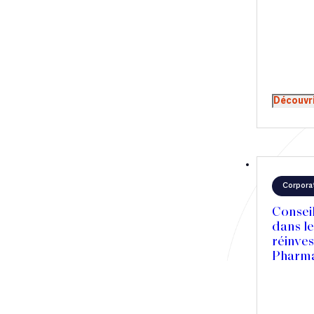
Découvr
Corpora
Consei
dans l
réinve
Pharm