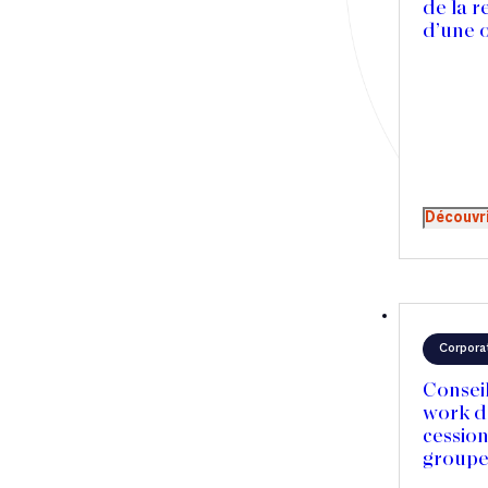
de la 
Droit immobilier
d’une 
d’acqué
Restructuring
majorit
Article
Cabinet
Découvr
Presse
Récompense
Transaction
Corpora
Conseil
work da
cession
groupe