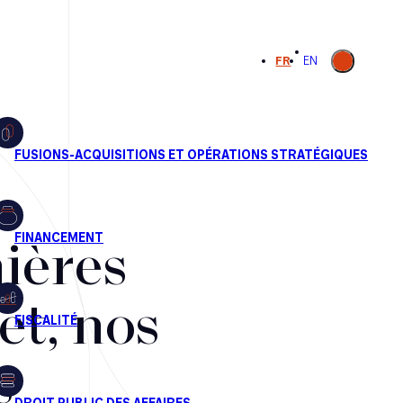
Ouvrir la
FR
EN
recherche
ières
et, nos
s