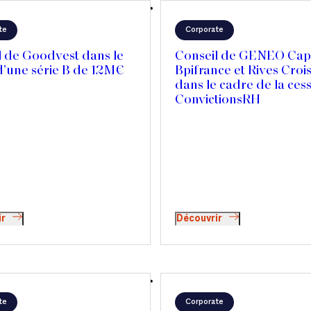
te
Corporate
l de Goodvest dans le
Conseil de GENEO Capi
d’une série B de 12M€
Bpifrance et Rives Croi
dans le cadre de la ces
ConvictionsRH
ir
Découvrir
te
Corporate