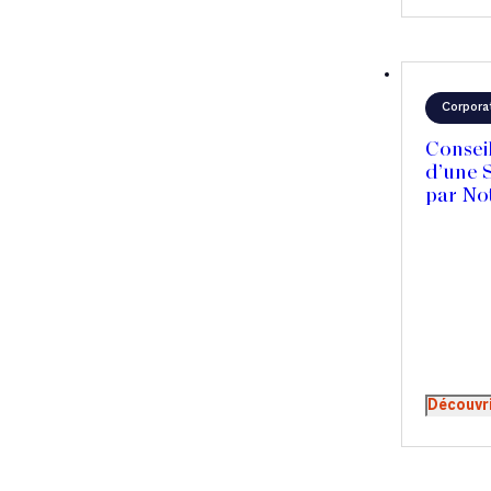
Corpora
Conseil
d’une 
par Not
Découvr