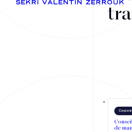
tra
Fusions-acquisitions et opérations stratégiques
Financement
Fiscalité
Droit public des affaires
Corpora
Droit social
Conseil
Contentieux des affaires
de man