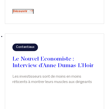
Découvrir
Contentieux
Le Nouvel Economiste :
Interview d'Anne Dumas-L'Hoir
Les investisseurs sont de moins en moins
réticents à montrer leurs muscles aux dirigeants
de leurs participations - une tendance qui n'est pas
sans écueil. Interview d'Anne Dumas-L'Hoir, dans
Le Nouvel Economiste.