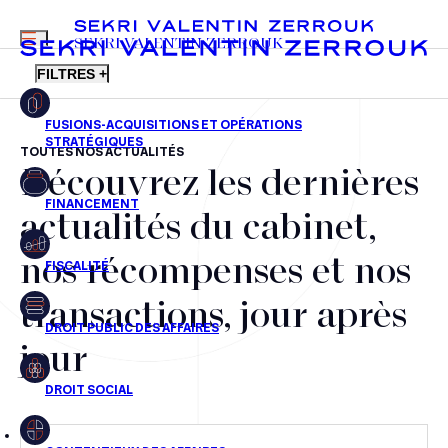
MENU
SEKRI VALENTIN ZERROUK
FILTRES +
TOUTES NOS ACTUALITÉS
Découvrez les dernières
FR
EN
Fusions-acquisitions et opérations stratégiques
actualités du cabinet,
Financement
nos récompenses et nos
Fiscalité
transactions, jour après
Droit public des affaires
jour
Droit social
Contentieux des affaires
Droit immobilier