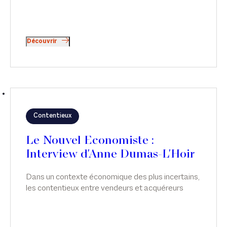
Découvrir
Contentieux
Le Nouvel Economiste :
Interview d'Anne Dumas-L'Hoir
Dans un contexte économique des plus incertains,
les contentieux entre vendeurs et acquéreurs
n’ont jamais été aussi nombreux. Interview d'Anne
Dumas-L'Hoir, dans Le Nouvel Economiste.