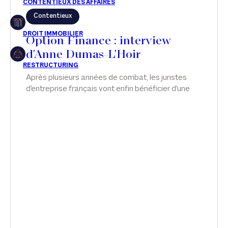
Contentieux
Restructuring
Option Finance : interview
d'Anne Dumas-L'Hoir
Article
Après plusieurs années de combat, les juristes
d'entreprise français vont enfin bénéficier d'une
Cabinet
confidentialité de leurs avis. Malgré ses
nombreuses conditions et restrictions, le texte
Presse
pourrait redessiner la stratégie contentieuse et
les rapports entre juristes et avocats.
Récompense
Transaction