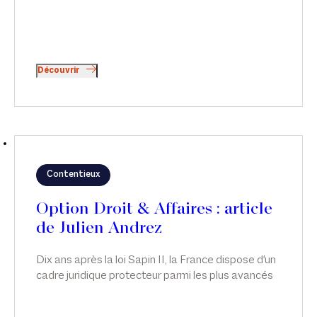
Découvrir
Contentieux
Option Droit & Affaires : article
de Julien Andrez
Dix ans après la loi Sapin II, la France dispose d'un
cadre juridique protecteur parmi les plus avancés
d'Europe. Le rapport publié le 28 mai 2026 par le
Défenseur des droits confirme l'appropriation