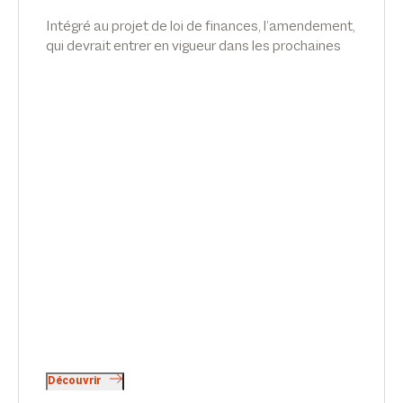
Carnavalet
Intégré au projet de loi de finances, l’amendement,
qui devrait entrer en vigueur dans les prochaines
semaines, apporte une clarification bienvenue sur
le traitement fiscal, mais nécessite des précisions.
Interview de Sophie de Carné-Carnavalet et Brian
Martin, associés chez Sekri Valentin Zerrouk.
Découvrir