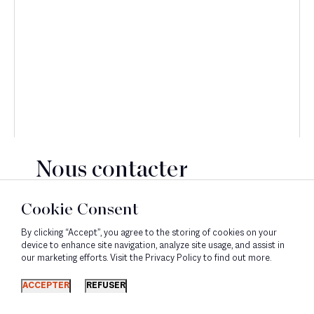
Nous contacter
CONTACT
Cookie Consent
By clicking “Accept”, you agree to the storing of cookies on your
device to enhance site navigation, analyze site usage, and assist in
our marketing efforts. Visit the Privacy Policy to find out more.
Découvrir
ACCEPTER
REFUSER