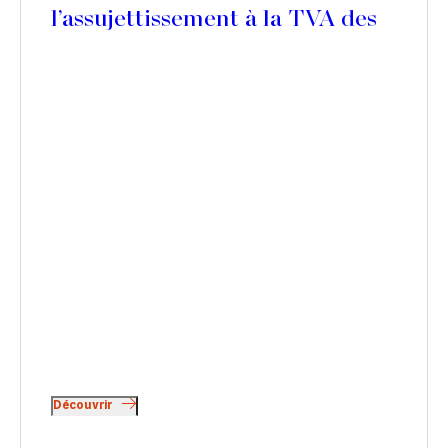
l’assujettissement à la TVA des
SCI au titre de leurs cessions de
biens immobiliers
Découvrir