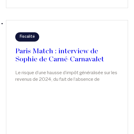
Fiscalité
Paris Match : interview de
Sophie de Carné-Carnavalet
Le risque d’une hausse d’impôt généralisée sur les
revenus de 2024, du fait de l’absence de
revalorisation du barème, a de grandes chances
d’être écarté. La situation est plus floue pour les
mesures fiscales envisagées pour résorber le
déficit public.