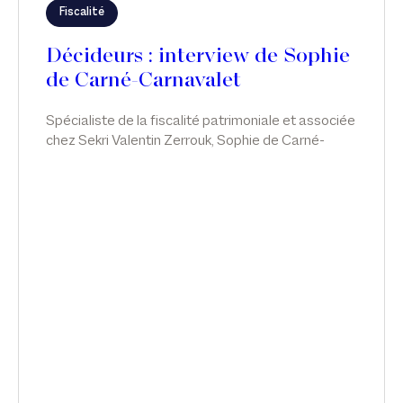
Fiscalité
Décideurs : interview de Sophie
de Carné-Carnavalet
Spécialiste de la fiscalité patrimoniale et associée
chez Sekri Valentin Zerrouk, Sophie de Carné-
Carnavalet a construit un parcours professionnel
exemplaire en combinant habilement rigueur
juridique et sens de l’humain, vie personnelle et
travail. Une manière de faire qu’elle entend bien
transmettre aux jeunes générations.