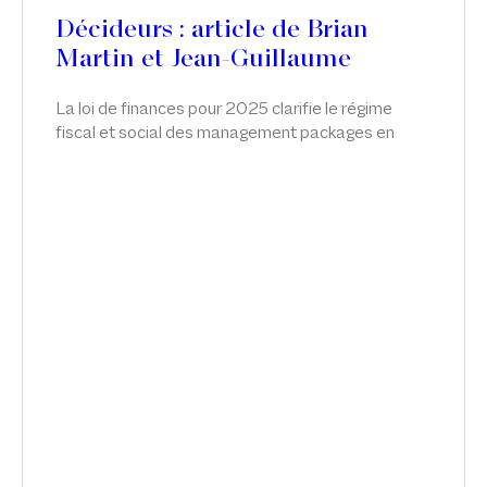
Décideurs : article de Brian
Martin et Jean-Guillaume
Pechdo
La loi de finances pour 2025 clarifie le régime
fiscal et social des management packages en
introduisant un cadre spécifique. Si cette réforme
marque une avancée attendue, elle soulève
encore des incertitudes pratiques, notamment
dans les opérations de private equity, qui
appellent des ajustements ou précisions
complémentaires. Brian Martin associé et Jean-
Guillaume Pechdo reviennent sur ce nouveau
régime, dans Décideurs.