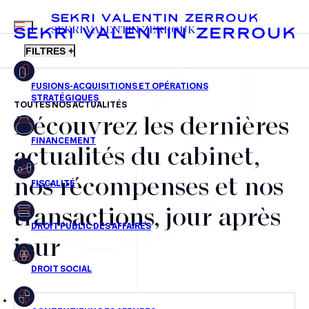
MENU
SEKRI VALENTIN ZERROUK
FILTRES +
TOUTES NOS ACTUALITÉS
Découvrez les dernières
FR
EN
Fusions-acquisitions et opérations stratégiques
actualités du cabinet,
Financement
nos récompenses et nos
Fiscalité
transactions, jour après
Droit public des affaires
jour
Droit social
Contentieux des affaires
Droit immobilier