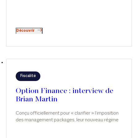
Découvrir
Fiscalité
Option Finance : interview de
Brian Martin
Conçu officiellement pour « clarifier » l’imposition
des management packages, leur nouveau régime
fiscal spécifique, applicable depuis février 2025,
fait partie des exceptions françaises. En dépit