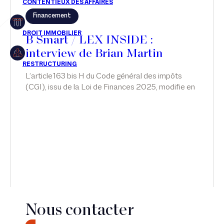
Financement
Restructuring
B Smart / LEX INSIDE :
interview de Brian Martin
Article
L’article163 bis H du Code général des impôts
(CGI), issu de la Loi de Finances 2025, modifie en
Cabinet
profondeur le régime fiscal et social des
management packages. Brian Martin analyse les
Presse
implications du nouveau dispositif et met en
lumière les points de vigilance lors d'une interview,
Récompense
dans LEX INSIDE, sur B Smart.
Transaction
Nous contacter