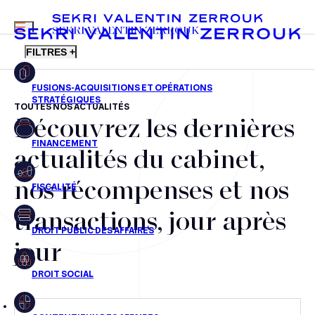
MENU
SEKRI VALENTIN ZERROUK
FILTRES +
TOUTES NOS ACTUALITÉS
Découvrez les dernières
FR
EN
Fusions-acquisitions et opérations stratégiques
actualités du cabinet,
Financement
nos récompenses et nos
Fiscalité
transactions, jour après
Droit public des affaires
jour
Droit social
Contentieux des affaires
Droit immobilier