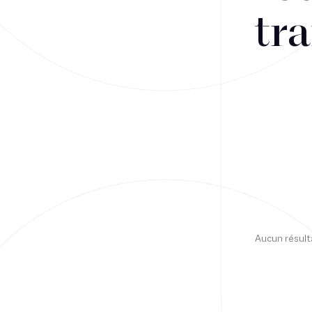
tra
Financement
Fiscalité
Droit public des affaires
Droit social
Contentieux des affaires
Droit immobilier
Restructuring
Aucun résult
Article
Cabinet
Presse