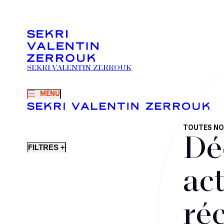
SEKRI VALENTIN ZERROUK
MENU
TOUTES NO
Dé
FILTRES +
act
ré
Fusions-acquisitions et opérations stratégiques