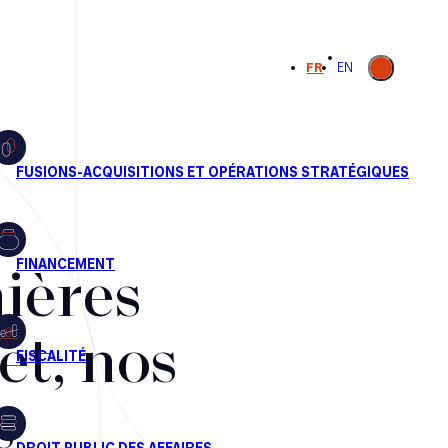
Ouvrir la
FR
EN
recherche
ières
et, nos
s