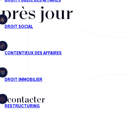
après jour
s contacter
CT