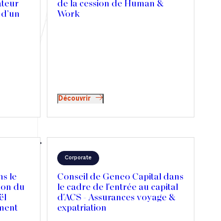
ateur
de la cession de Human &
 d’un
Work
 avec
Découvrir
Corporate
s le
Conseil de Geneo Capital dans
ion du
le cadre de l'entrée au capital
ël
d'ACS - Assurances voyage &
ment
expatriation