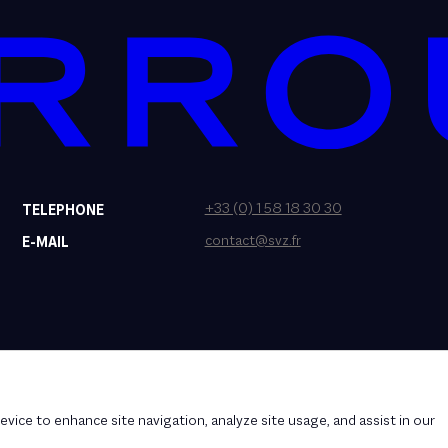
+33 (0) 1 58 18 30 30
TELEPHONE
contact@svz.fr
E-MAIL
evice to enhance site navigation, analyze site usage, and assist in our