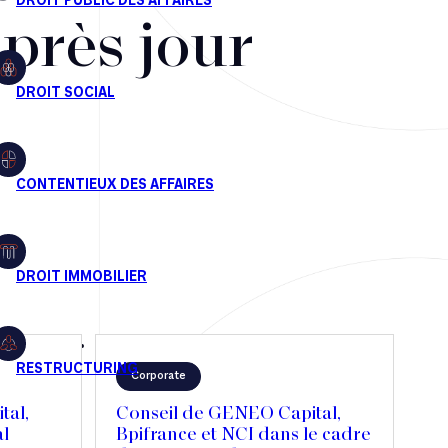
après jour
Corporate
tal,
Conseil de GENEO Capital,
al
Bpifrance et NCI dans le cadre