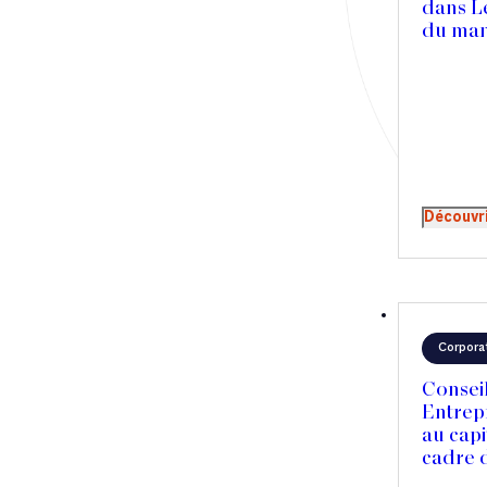
dans L
Article
du ma
accomp
Cabinet
Merced
et accé
Presse
interna
Récompense
Transaction
Découvr
Corpora
Consei
Entrep
au capi
cadre d
son act