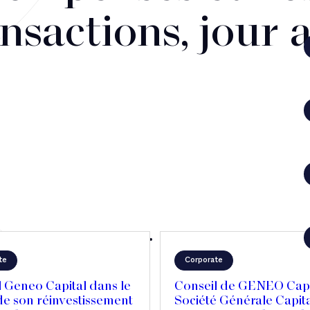
nsactions, jour 
te
Corporate
 Geneo Capital dans le
Conseil de GENEO Capi
de son réinvestissement
Société Générale Capit