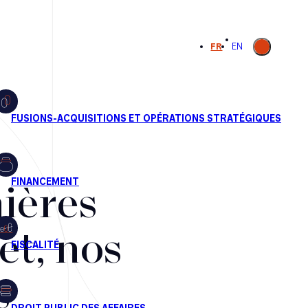
Ouvrir la
FR
EN
recherche
ières
et, nos
s