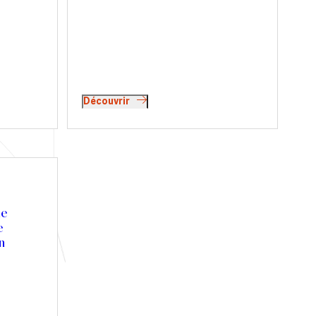
Découvrir
le
e
n