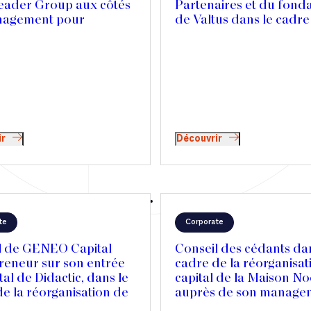
eader Group aux côtés
Partenaires et du fond
nagement pour
de Valtus dans le cadre
agner l’acquisition de
partenariat stratégique
es Textiles au Canada
Polaris Private Equity
lérer son expansion
tionale
ir
Découvrir
te
Corporate
l de GENEO Capital
Conseil des cédants dan
reneur sur son entrée
cadre de la réorganisat
tal de Didactic, dans le
capital de la Maison No
e la réorganisation de
auprès de son manage
ionnariat