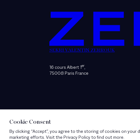
SEKRI VALENTIN ZERROUK
er
16 cours Albert 1
,
75008 Paris France
Cookie Consent
By clicking “Accept”, you agree to the storing of cookies on your d
marketing efforts. Visit the Privacy Policy to find out more.