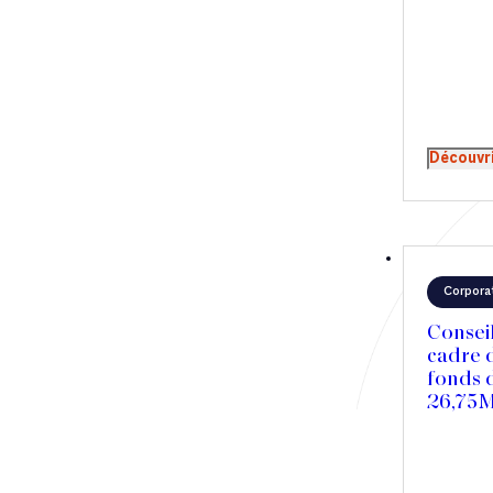
Découvr
Corpora
Consei
cadre 
fonds 
26,75