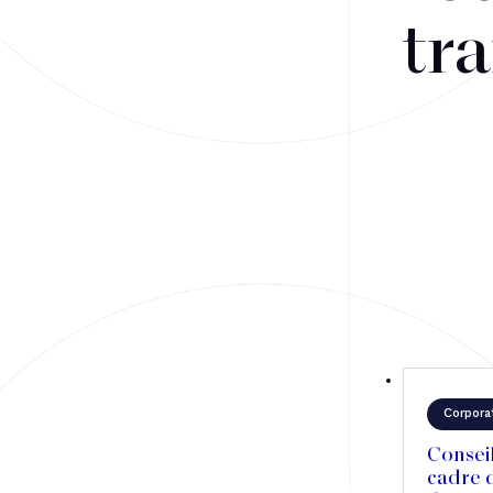
tra
Fusions-acquisitions et opérations stratégiques
Financement
Fiscalité
Droit public des affaires
Droit social
Contentieux des affaires
Droit immobilier
Restructuring
Corpora
Conseil
cadre 