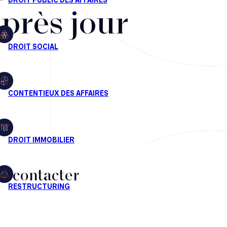
après jour
s contacter
CT