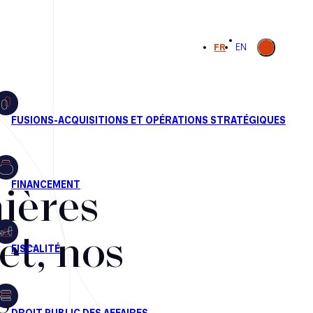
Ouvrir la
FR
EN
recherche
ières
et, nos
s