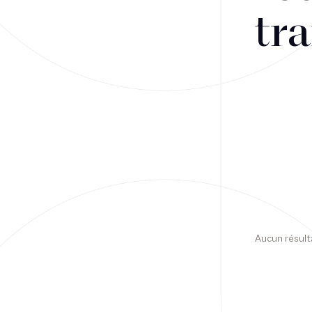
tra
Financement
Fiscalité
Droit public des affaires
Droit social
Contentieux des affaires
Droit immobilier
Restructuring
Aucun résult
Article
Cabinet
Presse