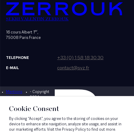
SEKRI VALENTIN ZERROUK
er
16 cours Albert 1
,
75008 Paris France
+33 (0) 1 58 18 30 30
TELEPHONE
contact@svz.fr
E-MAIL
Mentions
- Copyright
Designed by Bonhomme
légales
2024
Cookie Consent
By clicking “Accept”, you agree to the storing of cookies on your
device to enhance site navigation, analyze site usage, and assist in
our marketing efforts. Visit the Privacy Policy to find out more.