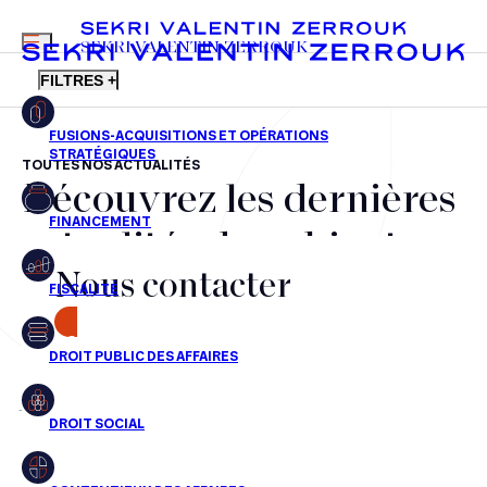
MENU
SEKRI VALENTIN ZERROUK
FILTRES +
TOUTES NOS ACTUALITÉS
Découvrez les dernières
FR
EN
Fusions-acquisitions et opérations stratégiques
actualités du cabinet,
Financement
Nous contacter
nos récompenses et nos
Fiscalité
transactions, jour après
CONTACT
Droit public des affaires
jour
Droit social
Contentieux des affaires
Aucun résultats pour cette recherche
Droit immobilier