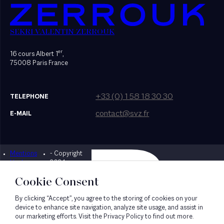
SEKRI VALENTIN ZERROUK
er
16 cours Albert 1
,
75008 Paris France
+33 (0) 1 58 18 30 30
TELEPHONE
contact@svz.fr
E-MAIL
Mentions
- Copyright
Designed by Bonhomme
légales
2024
Cookie Consent
By clicking “Accept”, you agree to the storing of cookies on your
device to enhance site navigation, analyze site usage, and assist in
our marketing efforts. Visit the Privacy Policy to find out more.