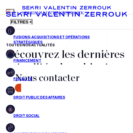
MENU
SEKRI VALENTIN ZERROUK
FILTRES +
TOUTES NOS ACTUALITÉS
Découvrez les dernières
FR
EN
Fusions-acquisitions et opérations stratégiques
actualités du cabinet,
Financement
Nous contacter
nos récompenses et nos
Fiscalité
transactions, jour après
CONTACT
Droit public des affaires
jour
Droit social
Contentieux des affaires
Aucun résultats pour cette recherche
Droit immobilier