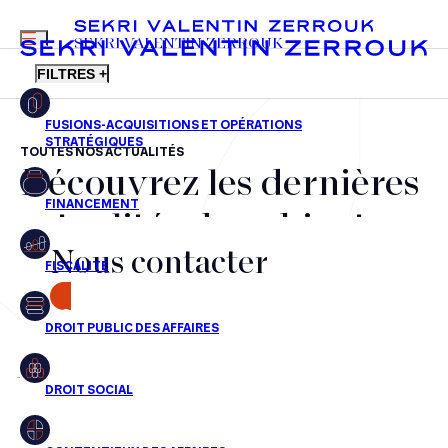
MENU
SEKRI VALENTIN ZERROUK
FILTRES +
TOUTES NOS ACTUALITÉS
Découvrez les dernières
FR
EN
Fusions-acquisitions et opérations stratégiques
actualités du cabinet,
Financement
Nous contacter
nos récompenses et nos
Fiscalité
transactions, jour après
CONTACT
Droit public des affaires
jour
Droit social
Contentieux des affaires
Aucun résultats pour cette recherche
Droit immobilier