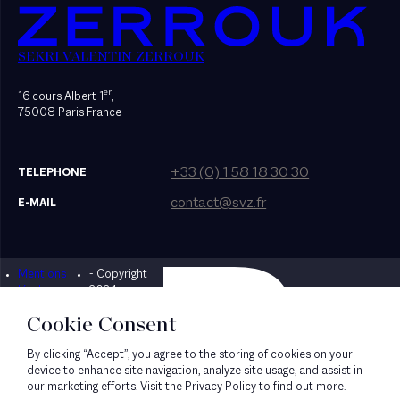
SEKRI VALENTIN ZERROUK
er
16 cours Albert 1
,
75008 Paris France
+33 (0) 1 58 18 30 30
TELEPHONE
contact@svz.fr
E-MAIL
Mentions
- Copyright
Designed by Bonhomme
légales
2024
Cookie Consent
By clicking “Accept”, you agree to the storing of cookies on your
device to enhance site navigation, analyze site usage, and assist in
our marketing efforts. Visit the Privacy Policy to find out more.