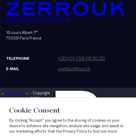
SEKRI VALENTIN ZERROUK
er
16 cours Albert 1
,
75008 Paris France
+33 (0) 1 58 18 30 30
TELEPHONE
contact@svz.fr
E-MAIL
Mentions
- Copyright
Designed by Bonhomme
légales
2024
Cookie Consent
By clicking “Accept”, you agree to the storing of cookies on your
device to enhance site navigation, analyze site usage, and assist in
our marketing efforts. Visit the Privacy Policy to find out more.