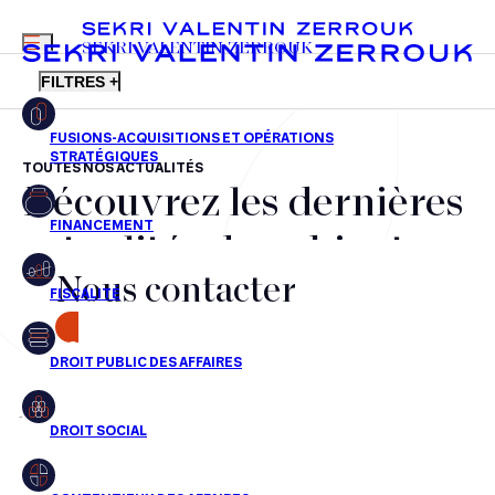
MENU
SEKRI VALENTIN ZERROUK
FILTRES +
TOUTES NOS ACTUALITÉS
Découvrez les dernières
FR
EN
Fusions-acquisitions et opérations stratégiques
actualités du cabinet,
Financement
Nous contacter
nos récompenses et nos
Fiscalité
transactions, jour après
CONTACT
Droit public des affaires
jour
Droit social
Contentieux des affaires
Aucun résultats pour cette recherche
Droit immobilier