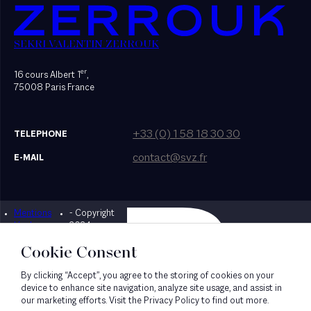
SEKRI VALENTIN ZERROUK
er
16 cours Albert 1
,
75008 Paris France
+33 (0) 1 58 18 30 30
TELEPHONE
contact@svz.fr
E-MAIL
Mentions
- Copyright
Designed by Bonhomme
légales
2024
Cookie Consent
By clicking “Accept”, you agree to the storing of cookies on your
device to enhance site navigation, analyze site usage, and assist in
our marketing efforts. Visit the Privacy Policy to find out more.