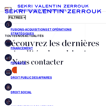
MENU
SEKRI VALENTIN ZERROUK
FILTRES +
TOUTES NOS ACTUALITÉS
Découvrez les dernières
FR
EN
Fusions-acquisitions et opérations stratégiques
actualités du cabinet,
Financement
Nous contacter
nos récompenses et nos
Fiscalité
transactions, jour après
CONTACT
Droit public des affaires
jour
Droit social
Contentieux des affaires
Aucun résultats pour cette recherche
Droit immobilier