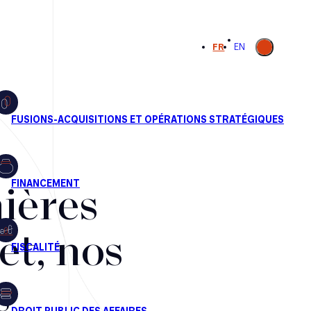
Ouvrir la
FR
EN
recherche
ières
et, nos
s