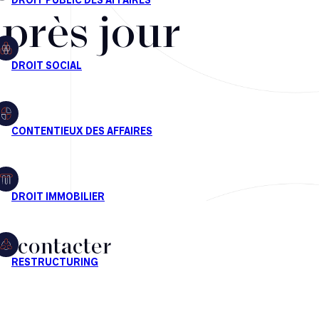
après jour
s contacter
CT