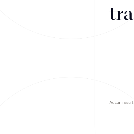
tra
Financement
Fiscalité
Droit public des affaires
Droit social
Contentieux des affaires
Droit immobilier
Restructuring
Aucun résult
Article
Cabinet
Presse