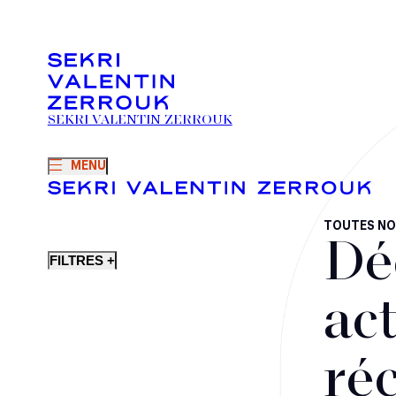
SEKRI VALENTIN ZERROUK
MENU
TOUTES NO
Dé
FILTRES +
act
ré
Fusions-acquisitions et opérations stratégiques