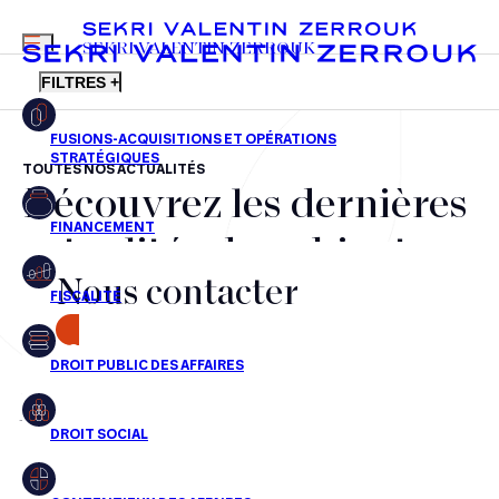
MENU
SEKRI VALENTIN ZERROUK
FILTRES +
TOUTES NOS ACTUALITÉS
Découvrez les dernières
FR
EN
Fusions-acquisitions et opérations stratégiques
actualités du cabinet,
Financement
Nous contacter
nos récompenses et nos
Fiscalité
transactions, jour après
CONTACT
Droit public des affaires
jour
Droit social
Contentieux des affaires
Aucun résultats pour cette recherche
Droit immobilier