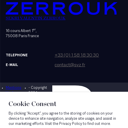
SEKRI VALENTIN ZERROUK
er
16 cours Albert 1
,
75008 Paris France
+33 (0) 1 58 18 30 30
TELEPHONE
contact@svz.fr
E-MAIL
Mentions
- Copyright
Designed by Bonhomme
légales
2024
Cookie Consent
By clicking “Accept”, you agree to the storing of cookies on your
device to enhance site navigation, analyze site usage, and assist in
our marketing efforts. Visit the Privacy Policy to find out more.