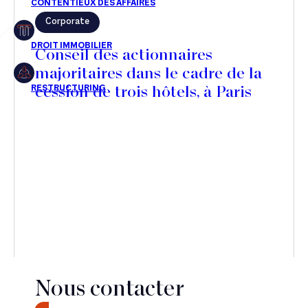
Corporate
Restructuring
Conseil des actionnaires
majoritaires dans le cadre de la
cession de trois hôtels, à Paris
Article
Cabinet
Presse
Récompense
Transaction
Nous contacter