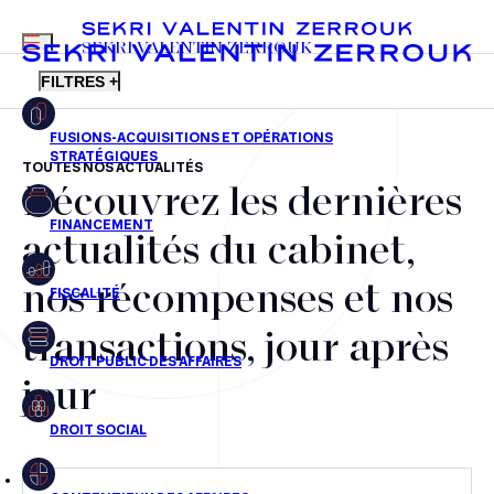
MENU
SEKRI VALENTIN ZERROUK
FILTRES +
TOUTES NOS ACTUALITÉS
Découvrez les dernières
FR
EN
Fusions-acquisitions et opérations stratégiques
actualités du cabinet,
Financement
nos récompenses et nos
Fiscalité
transactions, jour après
Droit public des affaires
jour
Droit social
Contentieux des affaires
Droit immobilier