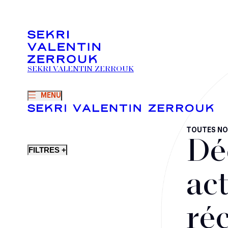
SEKRI VALENTIN ZERROUK
MENU
TOUTES NO
Dé
FILTRES +
act
ré
Fusions-acquisitions et opérations stratégiques