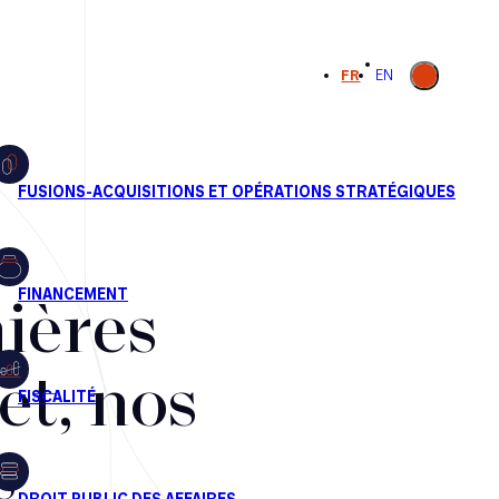
Ouvrir la
FR
EN
recherche
ières
et, nos
s