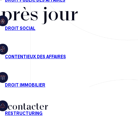
après jour
s contacter
CT