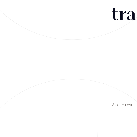
tra
Financement
Fiscalité
Droit public des affaires
Droit social
Contentieux des affaires
Droit immobilier
Restructuring
Aucun résult
Article
Cabinet
Presse