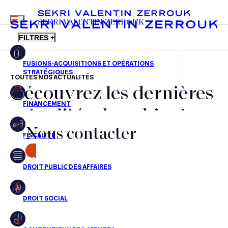
MENU
SEKRI VALENTIN ZERROUK
FILTRES +
TOUTES NOS ACTUALITÉS
Découvrez les dernières
FR
EN
Fusions-acquisitions et opérations stratégiques
actualités du cabinet,
Financement
Nous contacter
nos récompenses et nos
Fiscalité
transactions, jour après
CONTACT
Droit public des affaires
jour
Droit social
Contentieux des affaires
Aucun résultats pour cette recherche
Droit immobilier