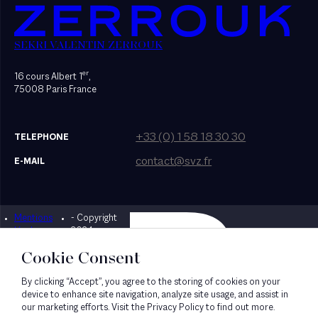
SEKRI VALENTIN ZERROUK
er
16 cours Albert 1
,
75008 Paris France
+33 (0) 1 58 18 30 30
TELEPHONE
contact@svz.fr
E-MAIL
Mentions
- Copyright
Designed by Bonhomme
légales
2024
Cookie Consent
By clicking “Accept”, you agree to the storing of cookies on your
device to enhance site navigation, analyze site usage, and assist in
our marketing efforts. Visit the Privacy Policy to find out more.