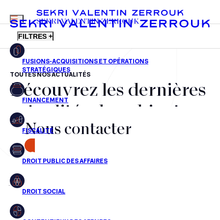
MENU
SEKRI VALENTIN ZERROUK
FILTRES +
TOUTES NOS ACTUALITÉS
Découvrez les dernières
FR
EN
Fusions-acquisitions et opérations stratégiques
actualités du cabinet,
Financement
Nous contacter
nos récompenses et nos
Fiscalité
transactions, jour après
CONTACT
Droit public des affaires
jour
Droit social
Contentieux des affaires
Aucun résultats pour cette recherche
Droit immobilier