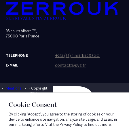
SEKRI VALENTIN ZERROUK
er
16 cours Albert 1
,
75008 Paris France
+33 (0) 1 58 18 30 30
TELEPHONE
contact@svz.fr
E-MAIL
Mentions
- Copyright
Designed by Bonhomme
légales
2024
Cookie Consent
By clicking “Accept”, you agree to the storing of cookies on your
device to enhance site navigation, analyze site usage, and assist in
our marketing efforts. Visit the Privacy Policy to find out more.