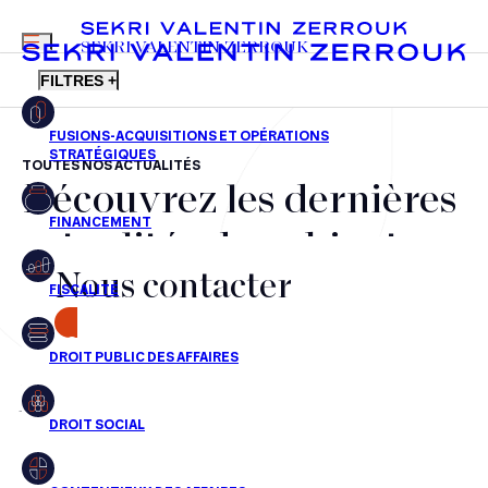
MENU
SEKRI VALENTIN ZERROUK
FILTRES +
TOUTES NOS ACTUALITÉS
Découvrez les dernières
FR
EN
Fusions-acquisitions et opérations stratégiques
actualités du cabinet,
Financement
Nous contacter
nos récompenses et nos
Fiscalité
transactions, jour après
CONTACT
Droit public des affaires
jour
Droit social
Contentieux des affaires
Aucun résultats pour cette recherche
Droit immobilier