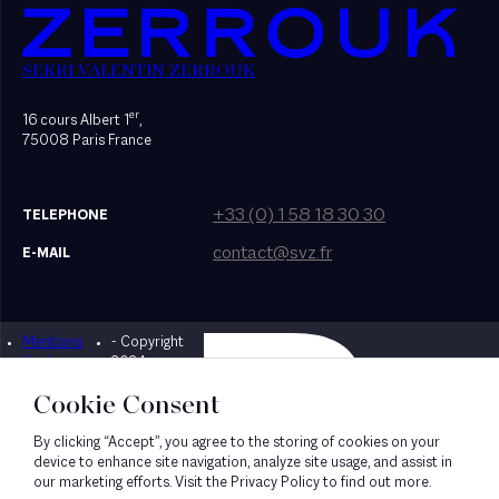
SEKRI VALENTIN ZERROUK
er
16 cours Albert 1
,
75008 Paris France
+33 (0) 1 58 18 30 30
TELEPHONE
contact@svz.fr
E-MAIL
Mentions
- Copyright
Designed by Bonhomme
légales
2024
Cookie Consent
By clicking “Accept”, you agree to the storing of cookies on your
device to enhance site navigation, analyze site usage, and assist in
our marketing efforts. Visit the Privacy Policy to find out more.