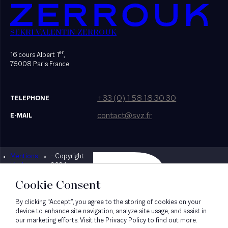
SEKRI VALENTIN ZERROUK
er
16 cours Albert 1
,
75008 Paris France
+33 (0) 1 58 18 30 30
TELEPHONE
contact@svz.fr
E-MAIL
Mentions
- Copyright
Designed by Bonhomme
légales
2024
Cookie Consent
By clicking “Accept”, you agree to the storing of cookies on your
device to enhance site navigation, analyze site usage, and assist in
our marketing efforts. Visit the Privacy Policy to find out more.