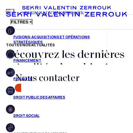
MENU
SEKRI VALENTIN ZERROUK
FILTRES +
TOUTES NOS ACTUALITÉS
Découvrez les dernières
FR
EN
Fusions-acquisitions et opérations stratégiques
actualités du cabinet,
Financement
Nous contacter
nos récompenses et nos
Fiscalité
transactions, jour après
CONTACT
Droit public des affaires
jour
Droit social
Contentieux des affaires
Aucun résultats pour cette recherche
Droit immobilier