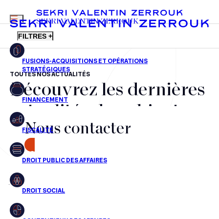
MENU
SEKRI VALENTIN ZERROUK
FILTRES +
TOUTES NOS ACTUALITÉS
Découvrez les dernières
FR
EN
Fusions-acquisitions et opérations stratégiques
actualités du cabinet,
Financement
Nous contacter
nos récompenses et nos
Fiscalité
transactions, jour après
CONTACT
Droit public des affaires
jour
Droit social
Contentieux des affaires
Aucun résultats pour cette recherche
Droit immobilier