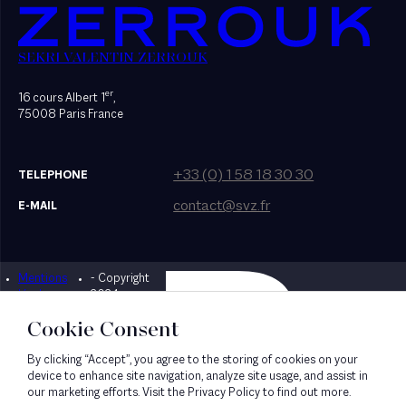
SEKRI VALENTIN ZERROUK
er
16 cours Albert 1
,
75008 Paris France
+33 (0) 1 58 18 30 30
TELEPHONE
contact@svz.fr
E-MAIL
Mentions
- Copyright
Designed by Bonhomme
légales
2024
Cookie Consent
By clicking “Accept”, you agree to the storing of cookies on your
device to enhance site navigation, analyze site usage, and assist in
our marketing efforts. Visit the Privacy Policy to find out more.