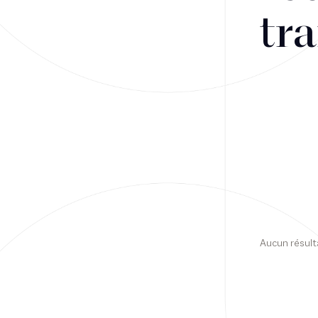
tra
Financement
Fiscalité
Droit public des affaires
Droit social
Contentieux des affaires
Droit immobilier
Restructuring
Aucun résult
Article
Cabinet
Presse