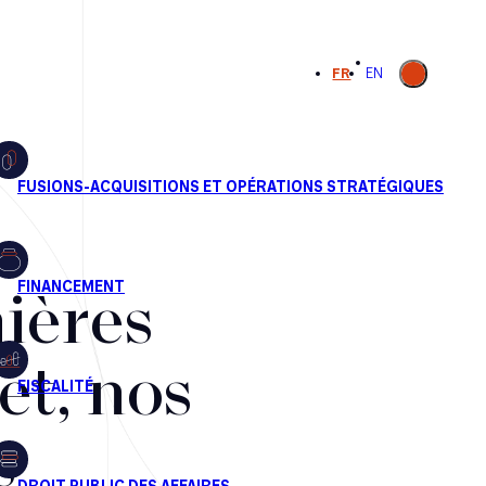
Ouvrir la
FR
EN
recherche
ières
et, nos
s