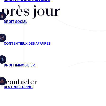
après jour
s contacter
CT