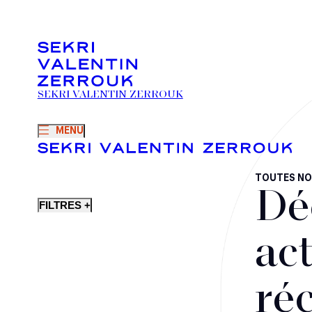
SEKRI VALENTIN ZERROUK
MENU
TOUTES NO
Dé
FILTRES +
act
ré
Fusions-acquisitions et opérations stratégiques