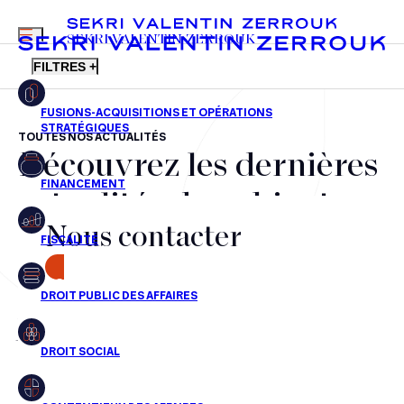
MENU
SEKRI VALENTIN ZERROUK
FILTRES +
TOUTES NOS ACTUALITÉS
Découvrez les dernières
FR
EN
Fusions-acquisitions et opérations stratégiques
actualités du cabinet,
Financement
Nous contacter
nos récompenses et nos
Fiscalité
transactions, jour après
CONTACT
Droit public des affaires
jour
Droit social
Contentieux des affaires
Aucun résultats pour cette recherche
Droit immobilier