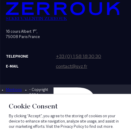
SEKRI VALENTIN ZERROUK
er
16 cours Albert 1
,
75008 Paris France
+33 (0) 1 58 18 30 30
TELEPHONE
contact@svz.fr
E-MAIL
Mentions
- Copyright
Designed by Bonhomme
légales
2024
Cookie Consent
By clicking “Accept”, you agree to the storing of cookies on your
device to enhance site navigation, analyze site usage, and assist in
our marketing efforts. Visit the Privacy Policy to find out more.