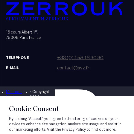
SEKRI VALENTIN ZERROUK
er
16 cours Albert 1
,
75008 Paris France
+33 (0) 1 58 18 30 30
TELEPHONE
contact@svz.fr
E-MAIL
Mentions
- Copyright
Designed by Bonhomme
légales
2024
Cookie Consent
By clicking “Accept”, you agree to the storing of cookies on your
device to enhance site navigation, analyze site usage, and assist in
our marketing efforts. Visit the Privacy Policy to find out more.