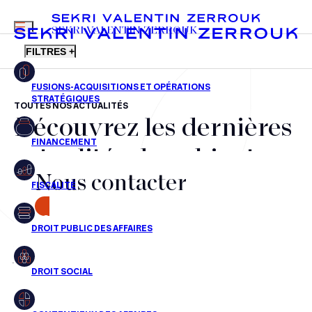
MENU
SEKRI VALENTIN ZERROUK
FILTRES +
TOUTES NOS ACTUALITÉS
Découvrez les dernières
FR
EN
Fusions-acquisitions et opérations stratégiques
actualités du cabinet,
Financement
Nous contacter
nos récompenses et nos
Fiscalité
transactions, jour après
CONTACT
Droit public des affaires
jour
Droit social
Contentieux des affaires
Aucun résultats pour cette recherche
Droit immobilier