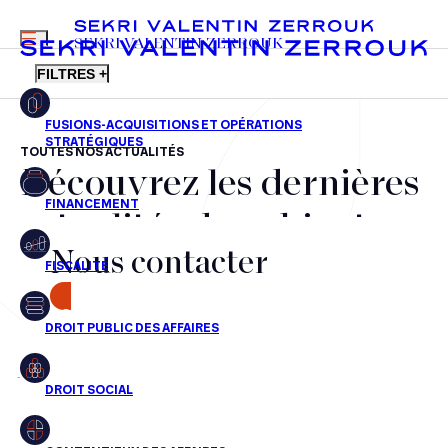
MENU
SEKRI VALENTIN ZERROUK
FILTRES +
TOUTES NOS ACTUALITÉS
Découvrez les dernières
FR
EN
Fusions-acquisitions et opérations stratégiques
actualités du cabinet,
Financement
Nous contacter
nos récompenses et nos
Fiscalité
transactions, jour après
CONTACT
Droit public des affaires
jour
Droit social
Contentieux des affaires
Aucun résultats pour cette recherche
Droit immobilier