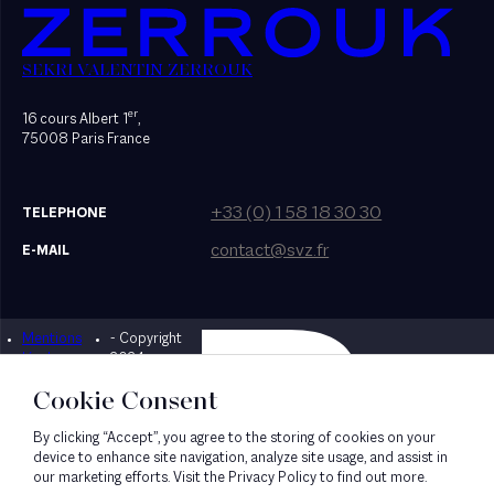
SEKRI VALENTIN ZERROUK
er
16 cours Albert 1
,
75008 Paris France
+33 (0) 1 58 18 30 30
TELEPHONE
contact@svz.fr
E-MAIL
Mentions
- Copyright
Designed by Bonhomme
légales
2024
Cookie Consent
By clicking “Accept”, you agree to the storing of cookies on your
device to enhance site navigation, analyze site usage, and assist in
our marketing efforts. Visit the Privacy Policy to find out more.