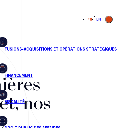
Ouvrir la
FR
EN
recherche
ières
et, nos
s