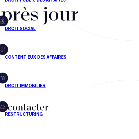
après jour
s contacter
CT