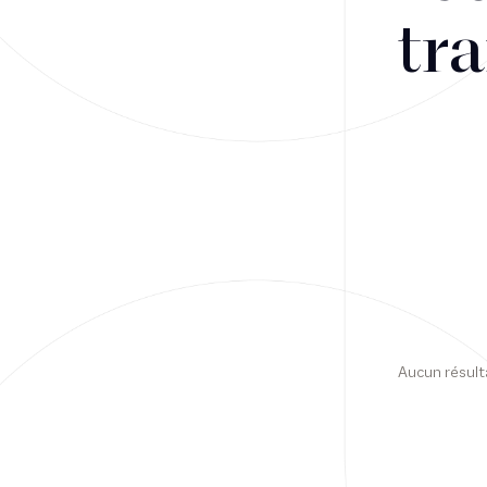
tra
Financement
Fiscalité
Droit public des affaires
Droit social
Contentieux des affaires
Droit immobilier
Restructuring
Aucun résult
Article
Cabinet
Presse