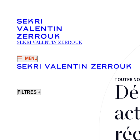
SEKRI VALENTIN ZERROUK
MENU
TOUTES NO
Dé
FILTRES +
act
ré
Fusions-acquisitions et opérations stratégiques