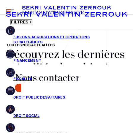
MENU
SEKRI VALENTIN ZERROUK
FILTRES +
TOUTES NOS ACTUALITÉS
Découvrez les dernières
FR
EN
Fusions-acquisitions et opérations stratégiques
actualités du cabinet,
Financement
Nous contacter
nos récompenses et nos
Fiscalité
transactions, jour après
CONTACT
Droit public des affaires
jour
Droit social
Contentieux des affaires
Aucun résultats pour cette recherche
Droit immobilier