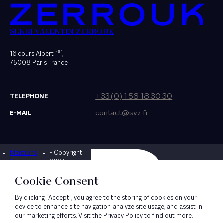
SEKRI VALENTIN ZERROUK
er
16 cours Albert 1
,
75008 Paris France
+33 (0) 1 58 18 30 30
TELEPHONE
contact@svz.fr
E-MAIL
Mentions
- Copyright
Designed by Bonhomme
légales
2024
Cookie Consent
By clicking “Accept”, you agree to the storing of cookies on your
device to enhance site navigation, analyze site usage, and assist in
our marketing efforts. Visit the Privacy Policy to find out more.