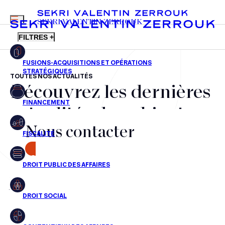
MENU
SEKRI VALENTIN ZERROUK
FILTRES +
TOUTES NOS ACTUALITÉS
Découvrez les dernières
FR
EN
Fusions-acquisitions et opérations stratégiques
actualités du cabinet,
Financement
Nous contacter
nos récompenses et nos
Fiscalité
transactions, jour après
CONTACT
Droit public des affaires
jour
Droit social
Contentieux des affaires
Aucun résultats pour cette recherche
Droit immobilier