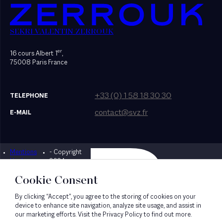
SEKRI VALENTIN ZERROUK
er
16 cours Albert 1
,
75008 Paris France
+33 (0) 1 58 18 30 30
TELEPHONE
contact@svz.fr
E-MAIL
Mentions
- Copyright
Designed by Bonhomme
légales
2024
Cookie Consent
By clicking “Accept”, you agree to the storing of cookies on your
device to enhance site navigation, analyze site usage, and assist in
our marketing efforts. Visit the Privacy Policy to find out more.