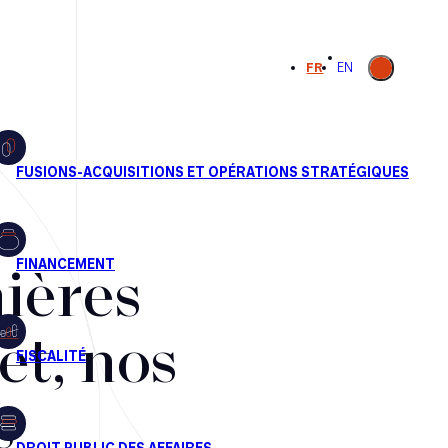
Ouvrir la
FR
EN
recherche
ières
et, nos
s