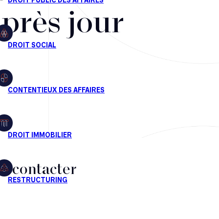
après jour
s contacter
CT