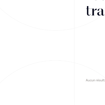
tra
Financement
Fiscalité
Droit public des affaires
Droit social
Contentieux des affaires
Droit immobilier
Restructuring
Aucun résult
Article
Cabinet
Presse