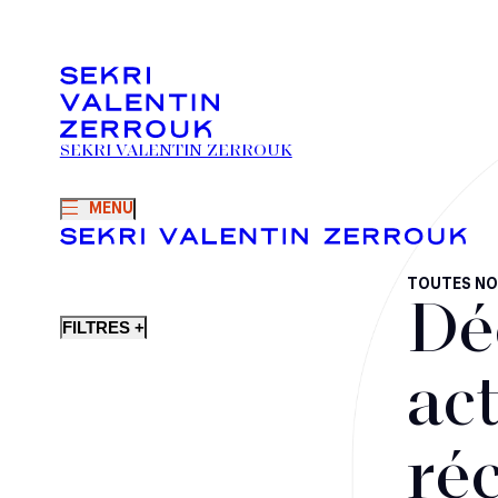
SEKRI VALENTIN ZERROUK
MENU
TOUTES NO
Dé
FILTRES +
act
ré
Fusions-acquisitions et opérations stratégiques