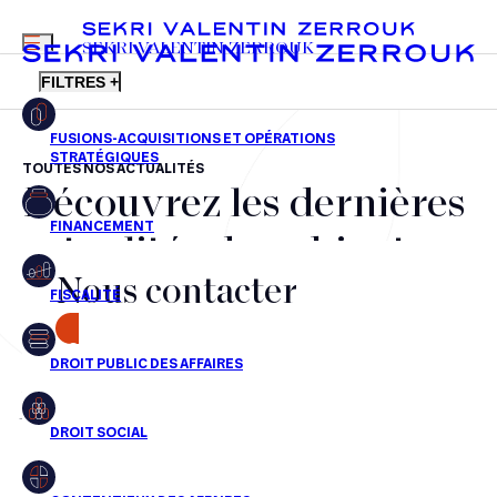
MENU
SEKRI VALENTIN ZERROUK
FILTRES +
TOUTES NOS ACTUALITÉS
Découvrez les dernières
FR
EN
Fusions-acquisitions et opérations stratégiques
actualités du cabinet,
Financement
Nous contacter
nos récompenses et nos
Fiscalité
transactions, jour après
CONTACT
Droit public des affaires
jour
Droit social
Contentieux des affaires
Aucun résultats pour cette recherche
Droit immobilier