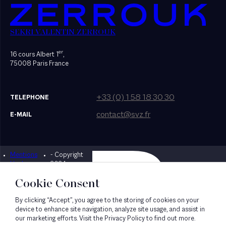
SEKRI VALENTIN ZERROUK
er
16 cours Albert 1
,
75008 Paris France
+33 (0) 1 58 18 30 30
TELEPHONE
contact@svz.fr
E-MAIL
Mentions
- Copyright
Designed by Bonhomme
légales
2024
Cookie Consent
By clicking “Accept”, you agree to the storing of cookies on your
device to enhance site navigation, analyze site usage, and assist in
our marketing efforts. Visit the Privacy Policy to find out more.