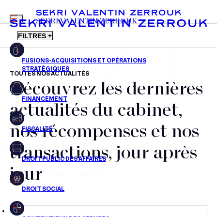
MENU
SEKRI VALENTIN ZERROUK
FILTRES +
TOUTES NOS ACTUALITÉS
Découvrez les dernières
FR
EN
Fusions-acquisitions et opérations stratégiques
actualités du cabinet,
Financement
nos récompenses et nos
Fiscalité
transactions, jour après
Droit public des affaires
jour
Droit social
Contentieux des affaires
Droit immobilier