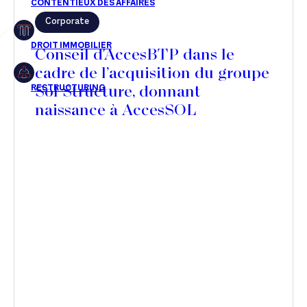
Corporate
Restructuring
Conseil d'AccesBTP dans le
cadre de l’acquisition du groupe
Sol Structure, donnant
Article
naissance à AccesSOL
Cabinet
Presse
Récompense
Transaction