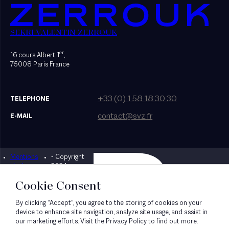
SEKRI VALENTIN ZERROUK
er
16 cours Albert 1
,
75008 Paris France
+33 (0) 1 58 18 30 30
TELEPHONE
contact@svz.fr
E-MAIL
Mentions
- Copyright
Designed by Bonhomme
légales
2024
Cookie Consent
By clicking “Accept”, you agree to the storing of cookies on your
device to enhance site navigation, analyze site usage, and assist in
our marketing efforts. Visit the Privacy Policy to find out more.