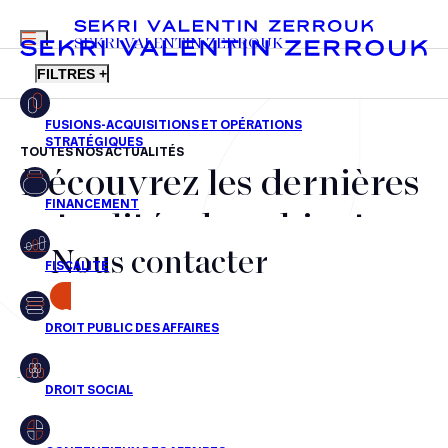
MENU
SEKRI VALENTIN ZERROUK
FILTRES +
TOUTES NOS ACTUALITÉS
Découvrez les dernières
FR
EN
Fusions-acquisitions et opérations stratégiques
actualités du cabinet,
Financement
Nous contacter
nos récompenses et nos
Fiscalité
transactions, jour après
CONTACT
Droit public des affaires
jour
Droit social
Contentieux des affaires
Aucun résultats pour cette recherche
Droit immobilier