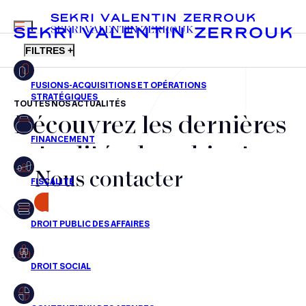
MENU
SEKRI VALENTIN ZERROUK
FILTRES +
TOUTES NOS ACTUALITÉS
Découvrez les dernières
FR
EN
Fusions-acquisitions et opérations stratégiques
actualités du cabinet,
Financement
Nous contacter
nos récompenses et nos
Fiscalité
transactions, jour après
CONTACT
Droit public des affaires
jour
Droit social
Contentieux des affaires
Aucun résultats pour cette recherche
Droit immobilier