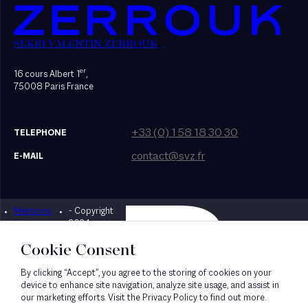
SEKRI VALENTIN ZERROUK
er
16 cours Albert 1
,
75008 Paris France
+33 (0) 1 58 18 30 30
TELEPHONE
contact@svz.fr
E-MAIL
Mentions
- Copyright
Designed by Bonhomme
légales
2024
Cookie Consent
By clicking “Accept”, you agree to the storing of cookies on your
device to enhance site navigation, analyze site usage, and assist in
our marketing efforts. Visit the Privacy Policy to find out more.