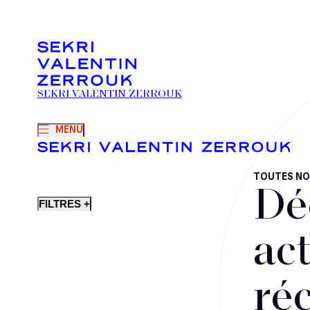
SEKRI VALENTIN ZERROUK
MENU
TOUTES NO
Dé
FILTRES +
act
ré
Fusions-acquisitions et opérations stratégiques