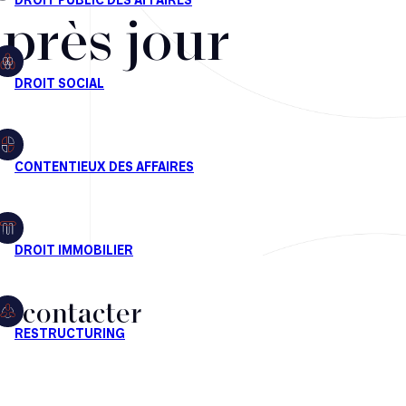
après jour
s contacter
CT