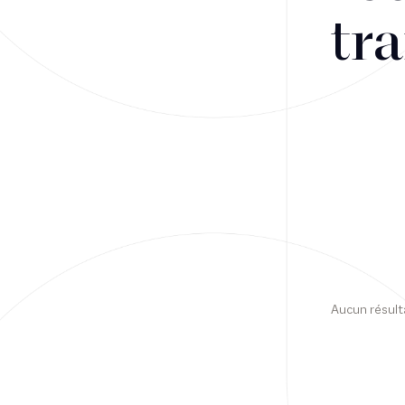
tra
Financement
Fiscalité
Droit public des affaires
Droit social
Contentieux des affaires
Droit immobilier
Restructuring
Aucun résult
Article
Cabinet
Presse