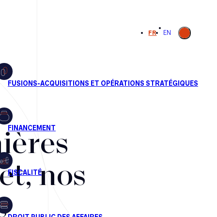
Ouvrir la
FR
EN
recherche
ières
et, nos
s