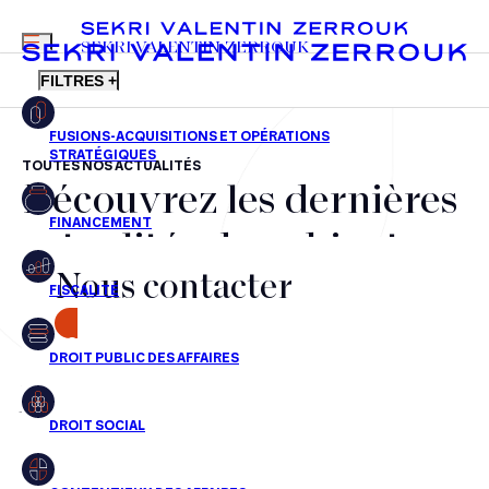
MENU
SEKRI VALENTIN ZERROUK
FILTRES +
TOUTES NOS ACTUALITÉS
Découvrez les dernières
FR
EN
Fusions-acquisitions et opérations stratégiques
actualités du cabinet,
Financement
Nous contacter
nos récompenses et nos
Fiscalité
transactions, jour après
CONTACT
Droit public des affaires
jour
Droit social
Contentieux des affaires
Aucun résultats pour cette recherche
Droit immobilier