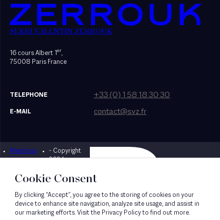
SEKRI VALENTIN ZERROUK
er
16 cours Albert 1
,
75008 Paris France
+33 (0) 1 58 18 30 30
TELEPHONE
contact@svz.fr
E-MAIL
Mentions
- Copyright
Designed by Bonhomme
légales
2024
Cookie Consent
By clicking “Accept”, you agree to the storing of cookies on your
device to enhance site navigation, analyze site usage, and assist in
our marketing efforts. Visit the Privacy Policy to find out more.